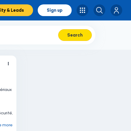
lity & Leads
Sign up
Search
Search
ériaux
curité,
ee more