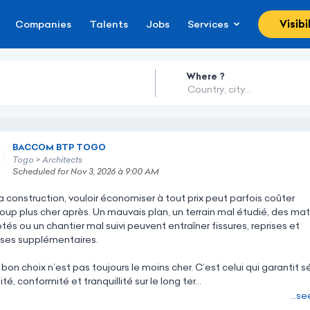
Companies
Talents
Jobs
Services
Visibi
Where ?
BACCOM BTP TOGO
BACCOM BTP TOGO
Togo > Architects
Scheduled for Nov 3, 2026 à 9:00 AM
a
construction,
vouloir
économiser
à
tout
prix
peut
parfois
coûter
oup
plus
cher
après.
Un
mauvais
plan,
un
terrain
mal
étudié,
des
mat
ptés
ou
un
chantier
mal
suivi
peuvent
entraîner
fissures,
reprises
et
ses
supplémentaires.
bon
choix
n’est
pas
toujours
le
moins
cher.
C’est
celui
qui
garantit
sé
ité,
conformité
et
tranquillité
sur
le
long
ter...
...s