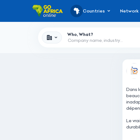
Countries
Network
Who, What?
Dans
l
beauc
inada
dépen
Le
vrai
durabil