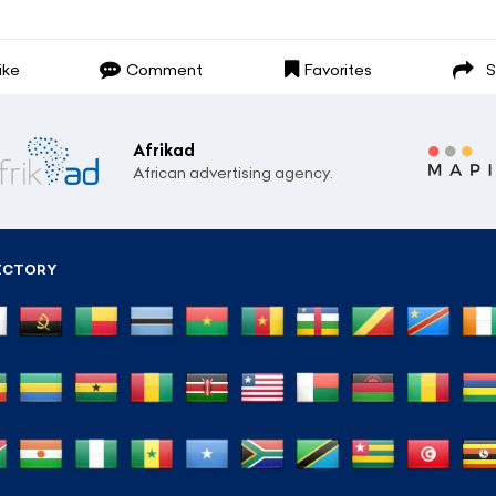
ike
Comment
Favorites
S
Afrikad
African advertising agency.
RECTORY