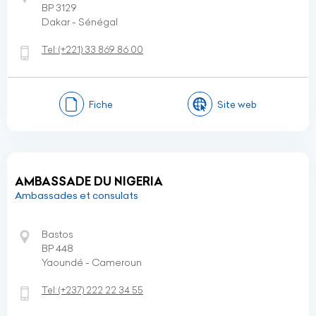
BP 3129
Dakar - Sénégal
Tel:
(+221)
33 869 86 00
Fiche
Site web
AMBASSADE DU NIGERIA
Ambassades et consulats
Bastos
BP 448
Yaoundé - Cameroun
Tel:
(+237)
222 22 34 55