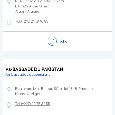
Rue 3, Villa 6, Paradou, Hydra
B.P. 629 Alger Gare
Alger - Algérie
Tel:
(+213)
21 69 10 83
Fiche
AMBASSADE DU PAKISTAN
Ambassades et consulats
Boulevard Mali Bureau 50m, Ilot 1368, Parecelle 1
Niamey - Niger
Tel:
(+227)
20 75 32 55