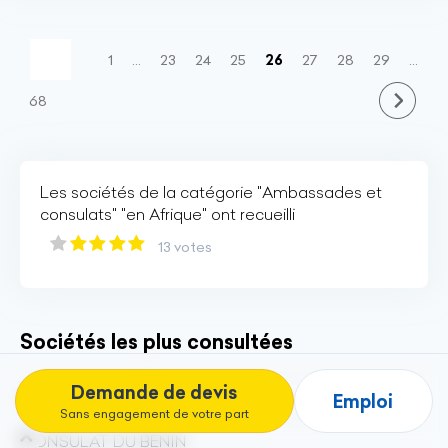
(current)
1
…
23
24
25
26
27
28
29
…
68
Les sociétés de la catégorie "Ambassades et
consulats" "en Afrique" ont recueilli
13 votes
Sociétés les plus consultées
Demande de devis
AMBASSADE DU CAMEROUN
Emploi
Sans engagement de votre part
CONSULAT DU BENIN