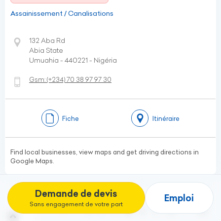
Assainissement / Canalisations
132 Aba Rd
Abia State
Umuahia - 440221 - Nigéria
Gsm:
(+234)
70 38 97 97 30
Fiche
Itinéraire
Find local businesses, view maps and get driving directions in
Google Maps.
Demande de devis
Emploi
Sans engagement de votre part
(current)
1
…
4
5
6
7
8
9
10
…
30