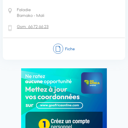
Faladie
Bamako - Mali
Gsm:
66 72 66 23
Fiche