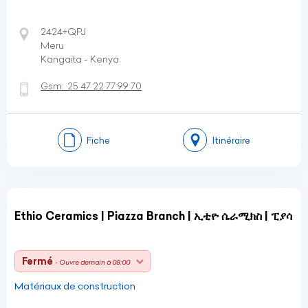
2424+QPJ
Meru
Kangaita - Kenya
Gsm:
25 47 22 77 99 70
Fiche
Itinéraire
Ethio Ceramics | Piazza Branch | ኢቲዮ ሴራሚክስ | ፒያሳ
Fermé
- Ouvre demain à 08:00
Matériaux de construction