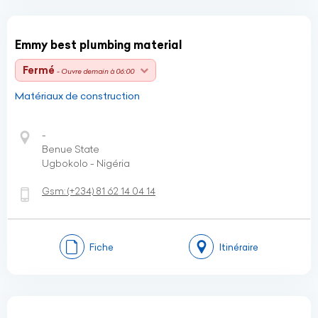
Emmy best plumbing material
Fermé
- Ouvre demain à 06:00
Matériaux de construction
-
Benue State
Ugbokolo - Nigéria
Gsm:
(+234)
81 62 14 04 14
Fiche
Itinéraire