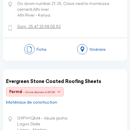
Go down number 21-25, Oasis next to mombasa
cement,Athi river
Athi River - Kenya
Gsm:
25 47 25 98 05 92
Fiche
Itinéraire
Evergreen Stone Coated Roofing Sheets
Fermé
- Ouvre demain à 09:00
Matériaux de construction
G9FH+QM4 - Abule ijesha
Lagos State
Lagos - Nigéria