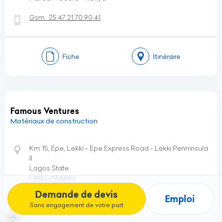
Gsm:
25 47 21 70 90 41
Fiche
Itinéraire
Famous Ventures
Matériaux de construction
Km 15, Epe, Lekki - Epe Express Road - Lekki Penninsula
II
Lagos State
Lekki - Nigéria
Demande de devis
Emploi
Gsm:
(+234)
80 27 55 01 93
Sans engagement de votre part