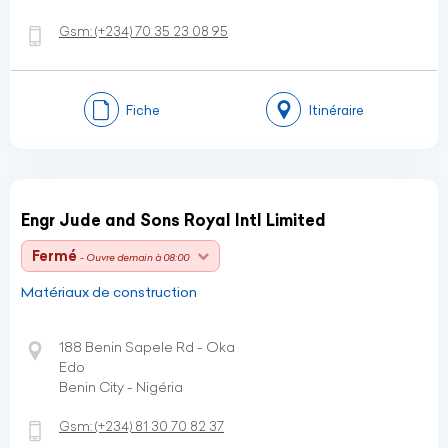
Gsm:
(+234)
70 35 23 08 95
Fiche
Itinéraire
Engr Jude and Sons Royal Intl Limited
Fermé
- Ouvre demain à 08:00
Matériaux de construction
188 Benin Sapele Rd - Oka
Edo
Benin City - Nigéria
Gsm:
(+234)
81 30 70 82 37