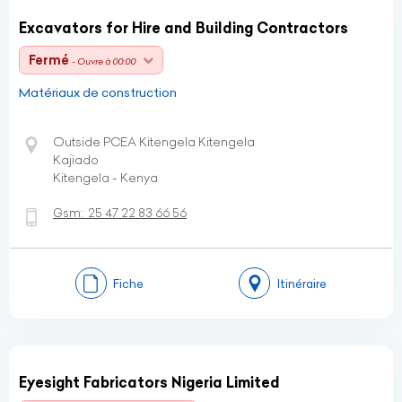
Excavators for Hire and Building Contractors
Fermé
- Ouvre à 00:00
Matériaux de construction
Outside PCEA Kitengela Kitengela
Kajiado
Kitengela - Kenya
Gsm:
25 47 22 83 66 56
Fiche
Itinéraire
Eyesight Fabricators Nigeria Limited