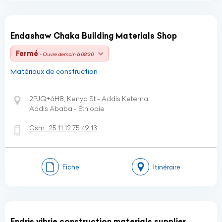
Endashaw Chaka Building Materials Shop
Fermé
- Ouvre demain à 08:30
Matériaux de construction
2PJQ+6H8, Kenya St - Addis Ketema
Addis Ababa - Éthiopie
Gsm:
25 11 12 75 49 13
Fiche
Itinéraire
Endris yibrie construction materials supplier