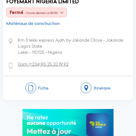
FOYEMART NIGERIA LIMITED
Fermé
- Ouvre demain à 00:00
Matériaux de construction
Km 3 lekki express Ajah, by Jakande Close - Jakande
Lagos State
Lekki - 110125 - Nigéria
Gsm:
(+234)
90 25 20 19 92
Fiche
Itinéraire