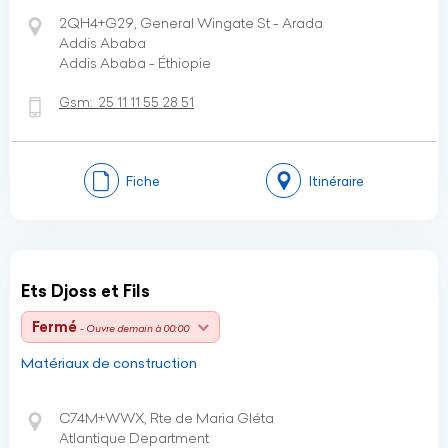
2QH4+G29, General Wingate St - Arada
Addis Ababa
Addis Ababa - Éthiopie
Gsm:
25 11 11 55 28 51
Fiche
Itinéraire
Ets Djoss et Fils
Fermé
- Ouvre demain à 00:00
Matériaux de construction
C74M+WWX, Rte de Maria Gléta
Atlantique Department