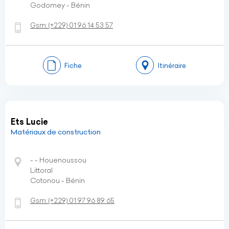
Godomey - Bénin
Gsm:
(+229)
01 96 14 53 57
Fiche
Itinéraire
Ets Lucie
Matériaux de construction
- - Houenoussou
Littoral
Cotonou - Bénin
Gsm:
(+229)
01 97 96 89 65