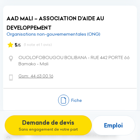
AAD MALI – ASSOCIATION D’AIDE AU
DEVELOPPEMENT
Organisations non-gouvernementales (ONG)
5
(1 note et 1 avis)
/5
OUOLOFOBOUGOU BOLIBANA - RUE 442 PORTE 66
Bamako - Mali
Gsm:
44 63 00 16
Fiche
Demande de devis
Emploi
Sans engagement de votre part
AADEC – ASSOCIATION D’APPUI A L’AUTO