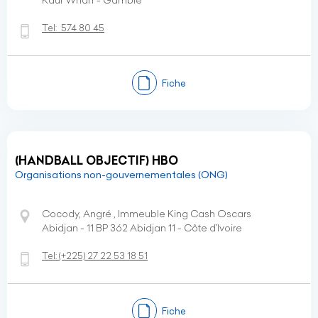
Kaur Wharf - Gambie
Tel:
574 80 45
Fiche
(HANDBALL OBJECTIF) HBO
Organisations non-gouvernementales (ONG)
Cocody, Angré , Immeuble King Cash Oscars
Abidjan - 11 BP 362 Abidjan 11 - Côte d’Ivoire
Tel:
(+225)
27 22 53 18 51
Fiche