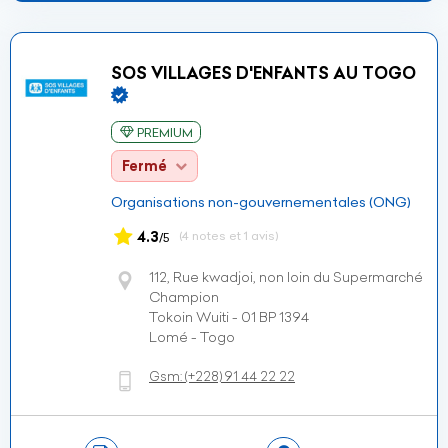
SOS VILLAGES D'ENFANTS AU TOGO
PREMIUM
Fermé
Organisations non-gouvernementales (ONG)
4.3
(4 notes et 1 avis)
/5
112, Rue kwadjoi, non loin du Supermarché
Champion
Tokoin Wuiti - 01 BP 1394
Lomé - Togo
Gsm:
(+228)
91 44 22 22