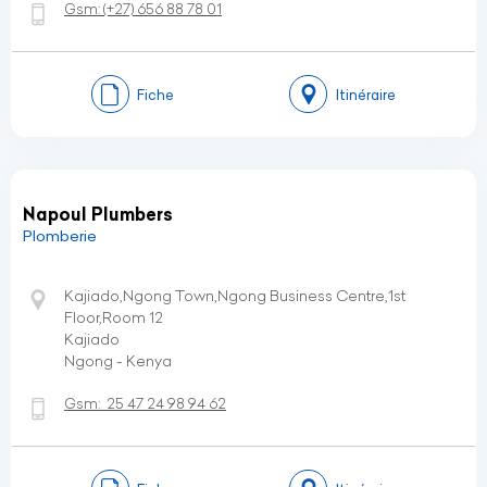
Gsm:
(+27)
656 88 78 01
Fiche
Itinéraire
Napoul Plumbers
Plomberie
Kajiado,Ngong Town,Ngong Business Centre,1st
Floor,Room 12
Kajiado
Ngong - Kenya
Gsm:
25 47 24 98 94 62