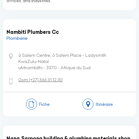
offices, and industries.
Nambiti Plumbers Cc
Plomberie
6 Salem Centre, 6 Salem Place - Ladysmith
KwaZulu-Natal
uMnambithi - 3370 - Afrique du Sud
Gsm:
(+27)
366 31 12 30
Fiche
Itinéraire
Nana Sarpong building & plumbing materials shop