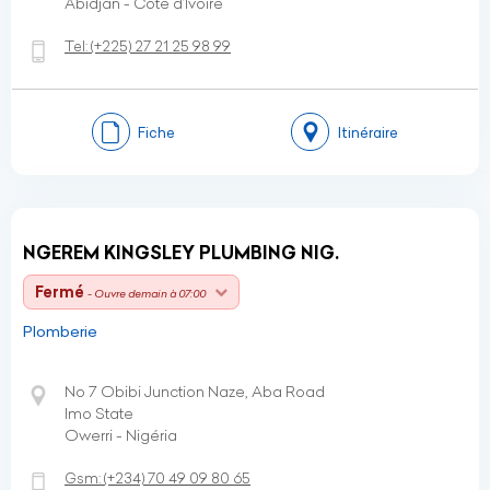
Abidjan - Côte d’Ivoire
Tel:
(+225)
27 21 25 98 99
Fiche
Itinéraire
NGEREM KINGSLEY PLUMBING NIG.
Fermé
- Ouvre demain à 07:00
Plomberie
No 7 Obibi Junction Naze, Aba Road
Imo State
Owerri - Nigéria
Gsm:
(+234)
70 49 09 80 65