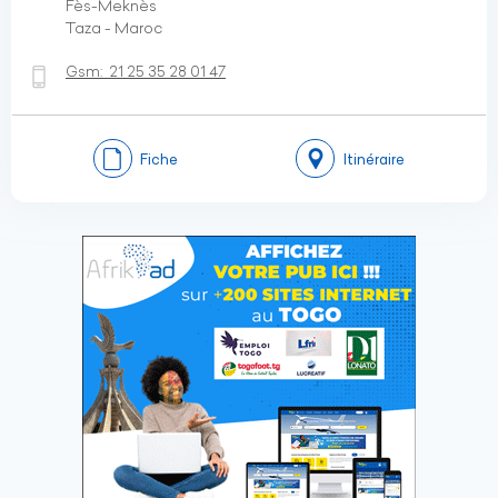
Fès-Meknès
Taza - Maroc
Gsm:
21 25 35 28 01 47
Fiche
Itinéraire