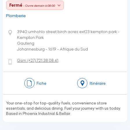
Fermé
- Ouvre demain à 08:00
Plomberie
3940 umhohlo street birch acres ext23 kempton park -
Kempton Park
Gauteng
Johannesburg - 1619 - Afrique du Sud
Gsm:
(+27)
721 38 08 41
Fiche
Itinéraire
Your one-stop for top-quality fuels, convenience store
essentials, and delicious dining. Fuel your journey with us today.
Based in Phoenix Industrial & Bellair.