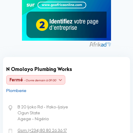
N Omolayo Plumbing Works
Fermé
- Ouvre demain à 09:00
Plomberie
B 20 Ijoko Rd - Ifako-Ijaiye
Ogun State
Agege - Nigéria
Gsm:
(+234)
80 80 26 36 17