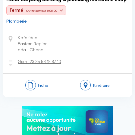
Fermé
- Ouvre demain à 00:00
Plomberie
Koforidua
Eastern Region
ada - Ghana
Gsm:
23 35 58 18 87 10
Fiche
Itinéraire