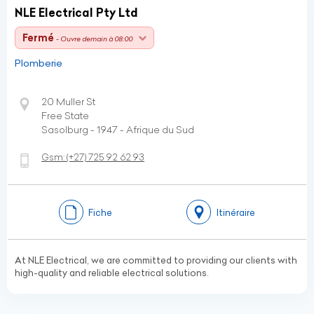
NLE Electrical Pty Ltd
Fermé
- Ouvre demain à 08:00
Plomberie
20 Muller St
Free State
Sasolburg - 1947 - Afrique du Sud
Gsm:
(+27)
725 92 62 93
Fiche
Itinéraire
At NLE Electrical, we are committed to providing our clients with
high-quality and reliable electrical solutions.