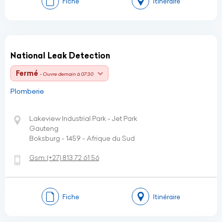
Fiche
Itinéraire
National Leak Detection
Fermé
- Ouvre demain à 07:30
Plomberie
Lakeview Industrial Park - Jet Park
Gauteng
Boksburg - 1459 - Afrique du Sud
Gsm:
(+27)
813 72 61 56
Fiche
Itinéraire