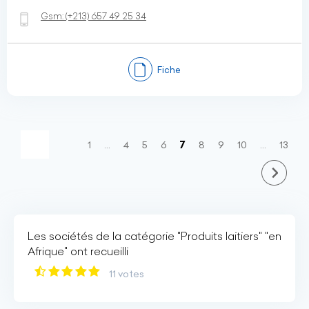
Gsm:
(+213)
657 49 25 34
Fiche
(current)
1
…
4
5
6
7
8
9
10
…
13
Les sociétés de la catégorie "Produits laitiers" "en
Afrique" ont recueilli
11 votes