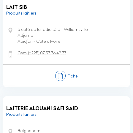
LAIT SIB
Produits laitiers
à coté de la radio téré - Williamsville
Adjamé
Abidjan - Côte d’Ivoire
Gsm:
(+225)
07 57 76 42 77
Fiche
LAITERIE ALOUANI SAFI SAID
Produits laitiers
Belghanem