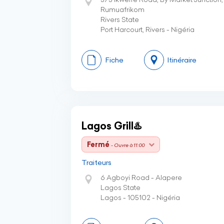
Rumuafrikom
Rivers State
Port Harcourt, Rivers - Nigéria
Fiche
Itinéraire
Lagos Grill♨️
Fermé
- Ouvre à 11:00
Traiteurs
6 Agboyi Road - Alapere
Lagos State
Lagos - 105102 - Nigéria