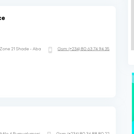
ce
, Zone 21 Shade - Aba
Gsm:
(+234)
80 63 74 94 35
, Mile 4 Rumualumeni -
Gsm:
(+234)
80 34 88 80 22