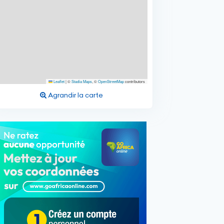
Leaflet
|
©
Stadia Maps
, ©
OpenStreetMap
contributors
Agrandir la carte