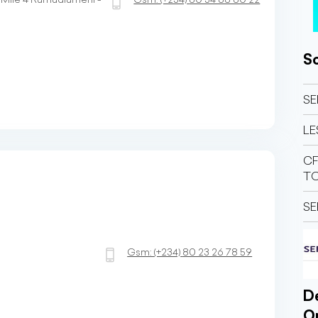
So
SE
LE
CF
TO
SE
Gsm:
(+234)
80 23 26 78 59
Dé
O