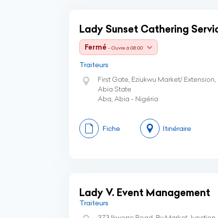
Lady Sunset Cathering Servi
Fermé
- Ouvre à 08:00
Traiteurs
First Gate, Eziukwu Market/ Extension
Abia State
Aba, Abia - Nigéria
Fiche
Itinéraire
Lady V. Event Management
Traiteurs
373 Ikwerre Road, By Market Junction