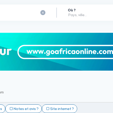
Où ?
urs
ts
Notes et avis ?
Site internet ?