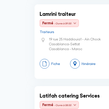
Lamrini traiteur
Fermé
- Ouvre à 09:00
Traiteurs
19 rue 25 Haddiouia1 - Aïn Chock
Casablanca-Settat
Casablanca - Maroc
Fiche
Itinéraire
Latifah catering Services
Fermé
- Ouvre à 08:00