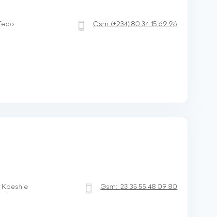
 Tedo
Gsm:
(+234)
80 34 15 69 96
- Kpeshie
Gsm:
23 35 55 48 09 80