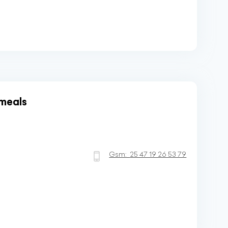
 meals
Gsm:
25 47 19 26 53 79