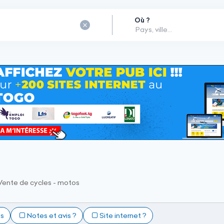
Où ?
Vente de cycles - motos
ts
Notes et avis ?
Site internet ?