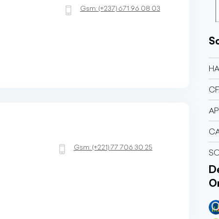
Gsm:
(+237)
671 96 08 03
So
H
CF
A
C
Gsm:
(+221)
77 706 30 25
SO
Dé
O