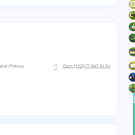
akar-Plateau
Gsm:
(+221)
77 847 10 96