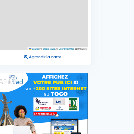
Leaflet
|
©
Stadia Maps
, ©
OpenStreetMap
contributors
Agrandir la carte