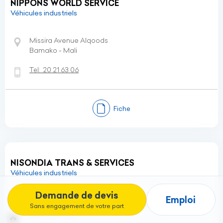
NIPPONS WORLD SERVICE
Véhicules industriels
Missira Avenue Alqoods
Bamako - Mali
Tel:
20 21 63 06
Fiche
NISONDIA TRANS & SERVICES
Véhicules industriels
Demande de devis
Emploi
Marche Dibida Immeuble Cooperative
Sans engagement de votre part
Bamako - Mali