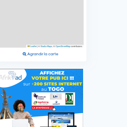
Leaflet
|
©
Stadia Maps
, ©
OpenStreetMap
contributors
Agrandir la carte