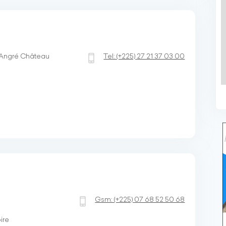
 Angré Château
Tel:
(+225)
27 21 37 03 00
Gsm:
(+225)
07 68 52 50 68
ire