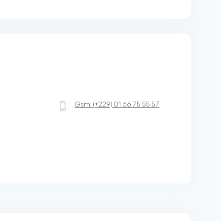
Gsm:
(+229)
01 66 75 55 57