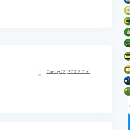
Gsm:
(+221)
77 319 17 61