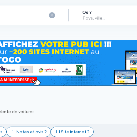
Où ?
Vente de voitures
ts
Notes et avis ?
Site internet ?