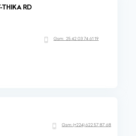
-THIKA RD
Gsm:
25 42 03 74 61 19
Gsm:
(+224)
622 57 87 68