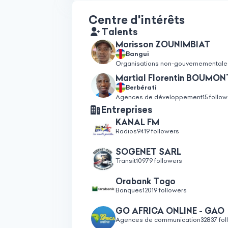
Centre d'intérêts
Talents
Morisson ZOUNIMBIAT
Bangui
Organisations non-gouvernementale
Martial Florentin BOUM
Berbérati
Agences de développement
15 follo
Entreprises
KANAL FM
Radios
9419 followers
SOGENET SARL
Transit
10979 followers
Orabank Togo
Banques
12019 followers
GO AFRICA ONLINE - GAO
Agences de communication
32837 fo