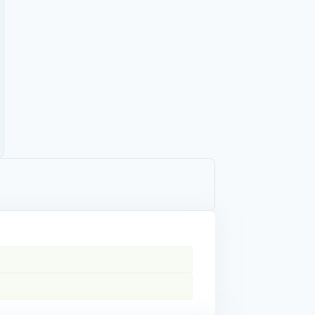
GAO
r GAO
sur X/Twitter
file sur Whatsapp