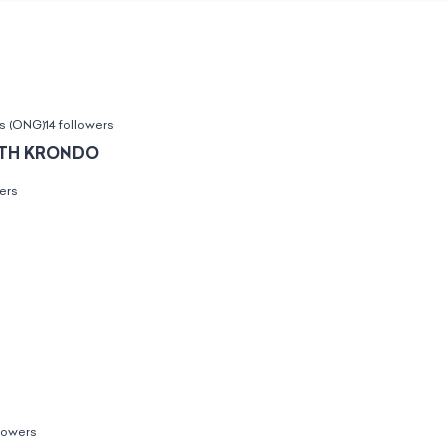
s (ONG)
14 followers
ONTH KRONDO
wers
llowers