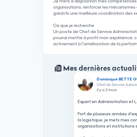
Je mets à disposition mes compétences po
organisations, renforcer les mécanismes 
garantir une meilleure coordination des s
Ce que je recherche
Un poste de Chef de Service Administrati
pourrai mettre à profit mon expérience, co
activement à l'amélioration de la perfor
Mes dernières actuali
Dominique BETTE G
Dominique BETTE 
Chef de Service Adminis
il y a 2 mois
Expert
en
Administration
et
L
Fort
de
plusieurs
années
d'ex
la
logistique,
je
mets
mes
co
organisations
et
institutions