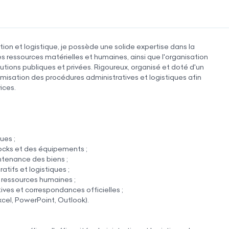
ion et logistique, je possède une solide expertise dans la
es ressources matérielles et humaines, ainsi que l'organisation
tutions publiques et privées. Rigoureux, organisé et doté d'un
ptimisation des procédures administratives et logistiques afin
ices.
;
ues ;
ocks et des équipements ;
ntenance des biens ;
atifs et logistiques ;
 ressources humaines ;
ives et correspondances officielles ;
xcel, PowerPoint, Outlook).