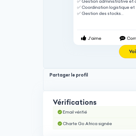
✅
Gestion
administrative
et
✅
Coordination
logistique
et
✅
Gestion
des
stocks...
J'aime
Com
Voi
Partager le profil
Vérifications
Email vérifié
Charte Go Africa signée