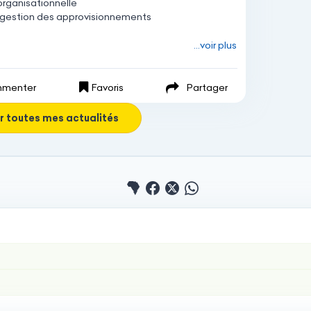
organisationnelle
gestion
des
approvisionnements
...voir plus
menter
Favoris
Partager
r toutes mes actualités
Partager le profile sur 
Partager le profile su
Partager le profile 
Partager le pro