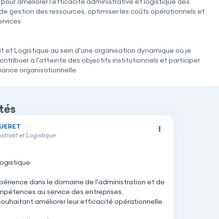
ur améliorer l'efficacité administrative et logistique des
de gestion des ressources, optimiser les coûts opérationnels et
ervices.
f et Logistique au sein d'une organisation dynamique où je
ntribuer à l'atteinte des objectifs institutionnels et participer
mance organisationnelle.
tés
UERET
GUERET
tratif et Logistique
ogistique
périence
dans
le
domaine
de
l'administration
et
de
mpétences
au
service
des
entreprises,
souhaitant
améliorer
leur
efficacité
opérationnelle.