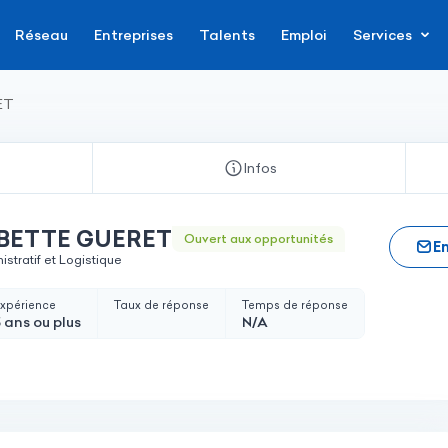
Réseau
Entreprises
Talents
Emploi
Services
ET
Infos
Dominique BETTE GUERET
Ouvert aux opportunités
E
stratif et Logistique
xpérience
Taux de réponse
Temps de réponse
 ans ou plus
N/A