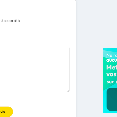
ette société.
vis