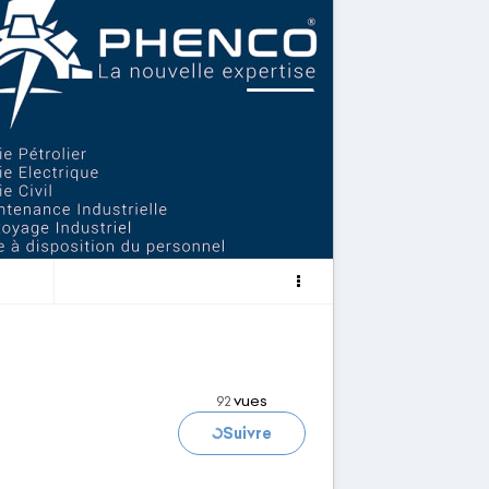
Chargement...
vues
92
Suivre