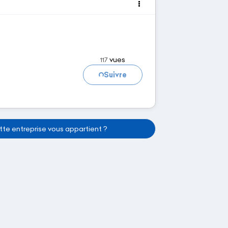
Chargement...
vues
117
Suivre
te entreprise vous appartient ?