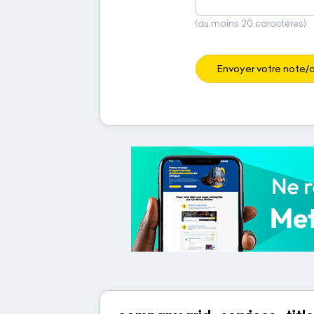
(au moins 20 caractères)
Envoyer votre note/a