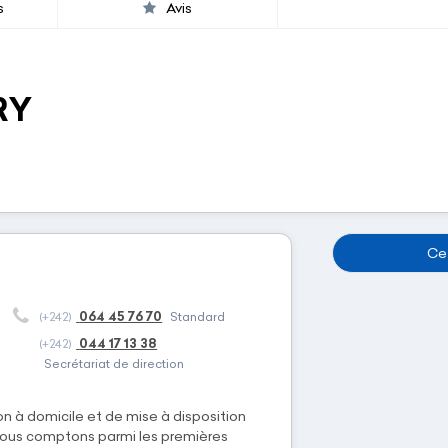
s
Avis
RY
Cet
064 45 76 70
(+242)
Standard
044 17 13 38
(+242)
Secrétariat de direction
on à domicile et de mise à disposition
 nous comptons parmi les premières