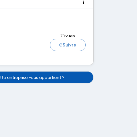
Chargement...
vues
73
Suivre
te entreprise vous appartient ?