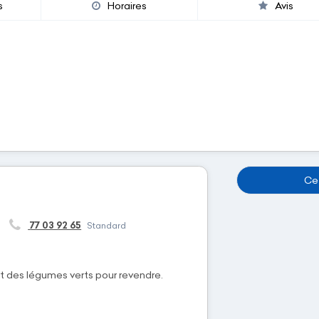
s
Horaires
Avis
Cet
77 03 92 65
Standard
et des légumes verts pour revendre.