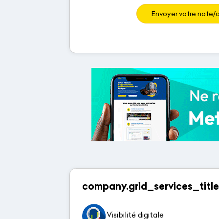
Envoyer votre note/a
company.grid_services_title
Visibilité digitale