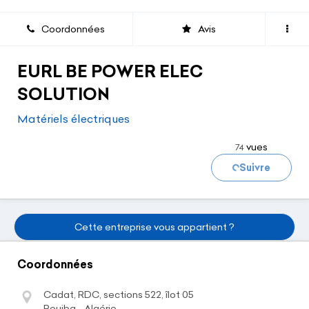
Coordonnées
Avis
EURL BE POWER ELEC
SOLUTION
Matériels électriques
vues
74
Chargement...
Suivre
Cette entreprise vous appartient ?
Coordonnées
Cadat, RDC, sections 522, îlot 05
Rouiba - Algérie