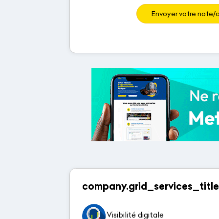
Envoyer votre note/a
company.grid_services_title
Visibilité digitale