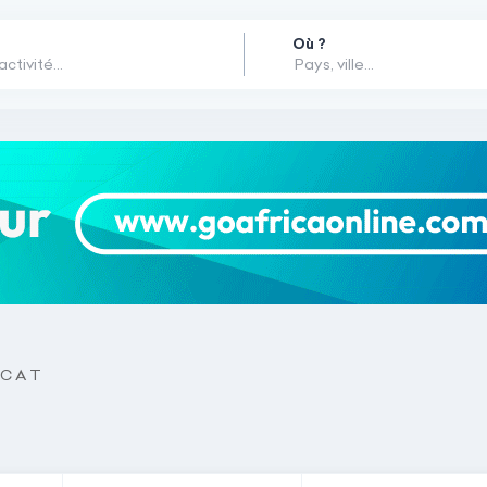
Où ?
C A T