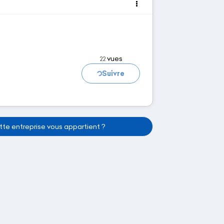
vues
22
Suivre
Chargement...
te entreprise vous appartient ?