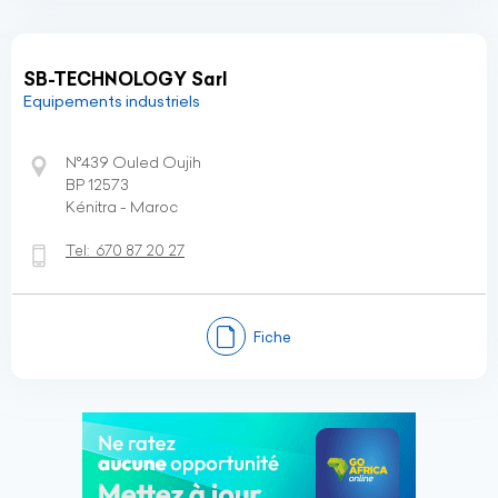
SB-TECHNOLOGY Sarl
Equipements industriels
N°439 Ouled Oujih
BP 12573
Kénitra - Maroc
Tel:
670 87 20 27
Fiche