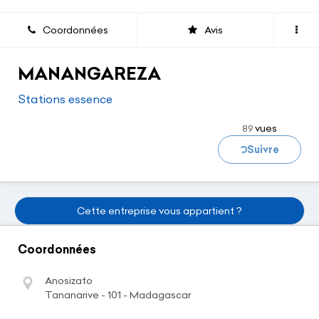
Coordonnées
Avis
MANANGAREZA
Chargement...
Stations essence
vues
89
Suivre
Cette entreprise vous appartient ?
Coordonnées
Anosizato
Tananarive - 101 - Madagascar