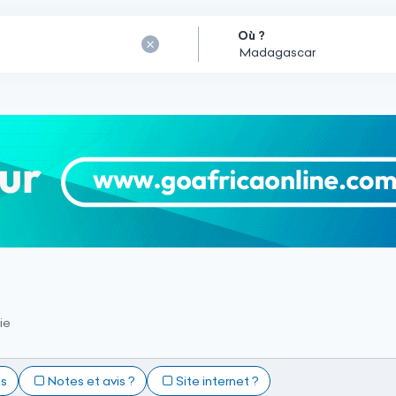
Où ?
ie
ts
Notes et avis ?
Site internet ?