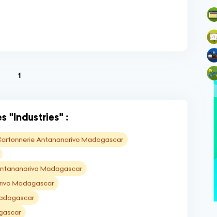
(current)
1
 "Industries" :
artonnerie Antananarivo Madagascar
 Antananarivo Madagascar
rivo Madagascar
Madagascar
agascar