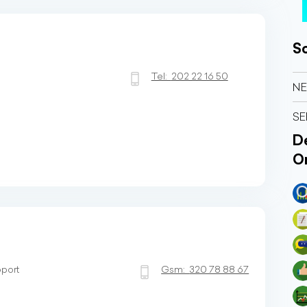
So
Tel:
202 22 16 50
NE
SE
Dé
O
port
Gsm:
320 78 88 67