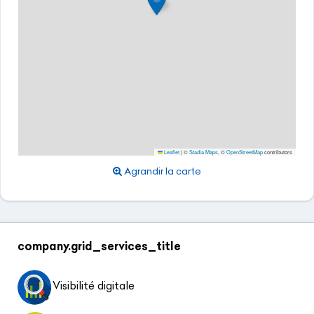
Leaflet
|
©
Stadia Maps
, ©
OpenStreetMap
contributors
Agrandir la carte
company.grid_services_title
Visibilité digitale