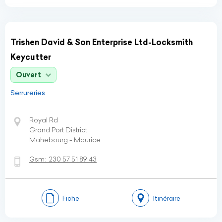
Trishen David & Son Enterprise Ltd-Locksmith
Keycutter
Ouvert
Serrureries
Royal Rd
Grand Port District
Mahebourg - Maurice
Gsm:
230 57 51 89 43
Fiche
Itinéraire