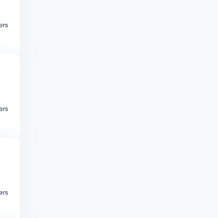
ers
ers
ers