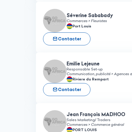
Séverine Sababady
Commerces > Fleuristes
Port Louis
Contacter
Emilie Lejeune
Responsable Set-up
Communication, publicité > Agences
Riviere du Rempart
Contacter
Jean François MADHOO
Sales Marketing/ Traders
Commerces > Commerce général
PORT LOUIS