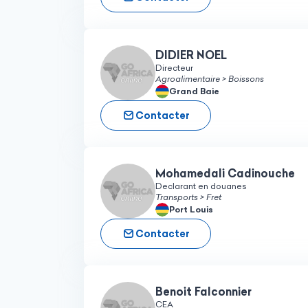
DIDIER NOEL
Directeur
Agroalimentaire > Boissons
Grand Baie
Contacter
Mohamedali Cadinouche
Declarant en douanes
Transports > Fret
Port Louis
Contacter
Benoit Falconnier
CEA