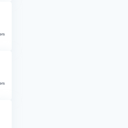
ers
ers