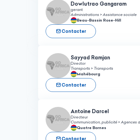
Dowlutrao Gangaram
gerant
Administrations > Assistance sociale
Beau-Bassin Rose-Hill
Contacter
Sayyad Ramjan
Director
Transports > Transports
Mahébourg
Contacter
Antoine Darcel
Directeur
Communication, publicité > Agences
Quatre Bornes
Contacter