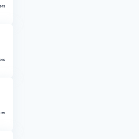
ers
ers
ers