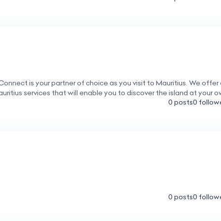
iConnect is your partner of choice as you visit to Mauritius. We offer
uritius services that will enable you to discover the island at your 
0 posts
0 follow
0 posts
0 follow