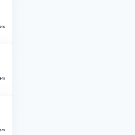
ers
ers
ers