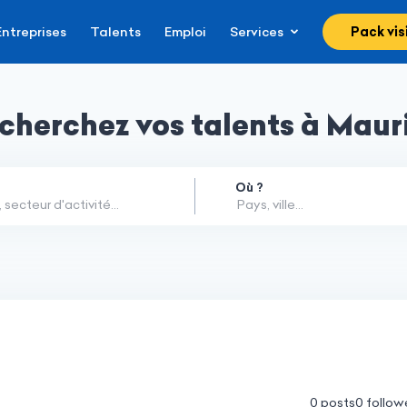
Entreprises
Talents
Emploi
Services
Pack visi
cherchez vos talents à Maur
Où ?
0 posts
0 follow