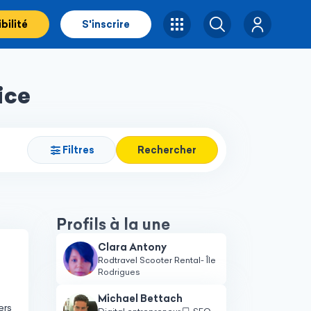
bilité
S'inscrire
Rechercher
ice
Filtres
Rechercher
Profils à la une
Clara Antony
Rodtravel Scooter Rental- Île
Rodrigues
Michael Bettach
ers