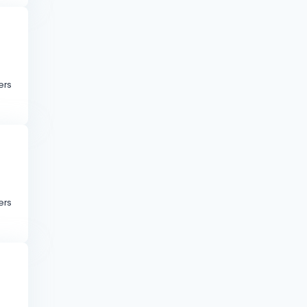
ers
ers