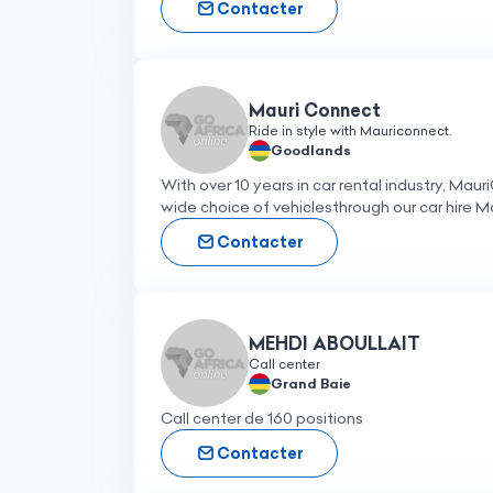
Contacter
Mauri Connect
Ride in style with Mauriconnect.
Goodlands
With over 10 years in car rental industry, Maur
wide choice of vehiclesthrough our car hire Ma
pace.
Contacter
MEHDI ABOULLAIT
Call center
Grand Baie
Call center de 160 positions
Contacter