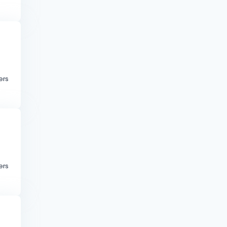
ers
ers