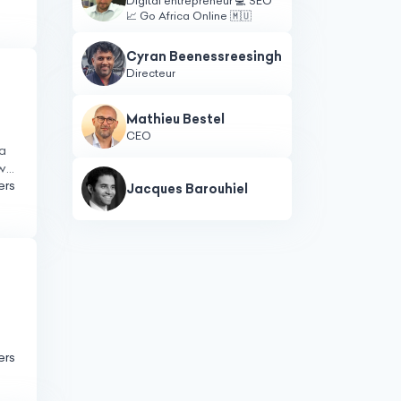
Digital entrepreneur 💻 SEO
📈 Go Africa Online 🇲🇺
Cyran Beenessreesingh
Directeur
Mathieu Bestel
CEO
 a
own
ers
Jacques Barouhiel
ers