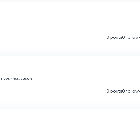
0 posts
0 follow
 de communication
0 posts
0 follow