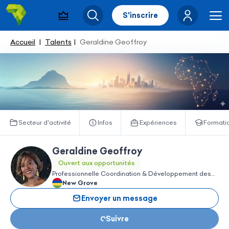
S'inscrire
Pack visibilité
Rechercher
Me
Accueil
Talents
Geraldine Geoffroy
Secteur d'activité
Infos
Expériences
Formati
Geraldine Geoffroy
Ouvert aux opportunités
Professionnelle Coordination & Développement des
Chargement...
Compétences
New Grove
Envoyer un message
Suivre