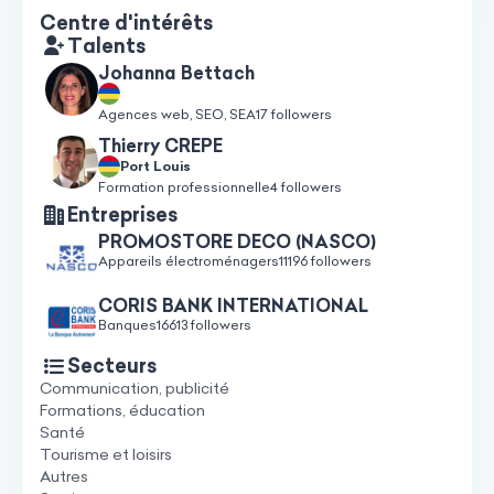
Centre d'intérêts
Talents
Johanna Bettach
Agences web, SEO, SEA
17 followers
Thierry CREPE
Port Louis
Formation professionnelle
4 followers
Entreprises
PROMOSTORE DECO (NASCO)
Appareils électroménagers
11196 followers
CORIS BANK INTERNATIONAL
Banques
16613 followers
Secteurs
Communication, publicité
Formations, éducation
Santé
Tourisme et loisirs
Autres