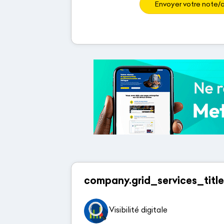
Envoyer votre note/a
company.grid_services_title
Visibilité digitale