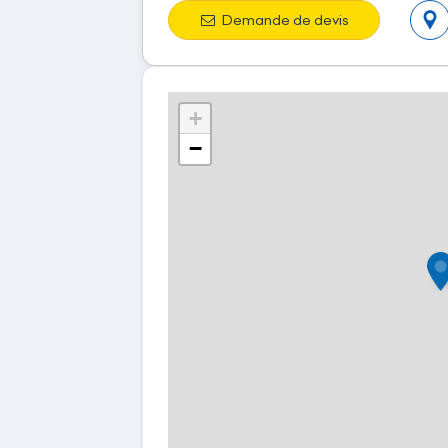
Demande de devis
+
−