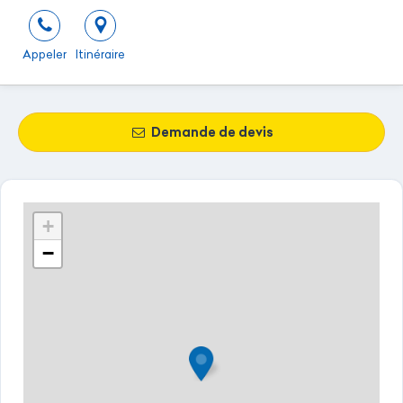
Appeler
Itinéraire
Demande de devis
+
−