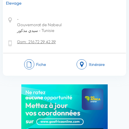
Elevage
-
Gouvernorat de Nabeul
سيدي مذكور - Tunisie
Gsm:
216 72 29 42 39
Fiche
Itinéraire