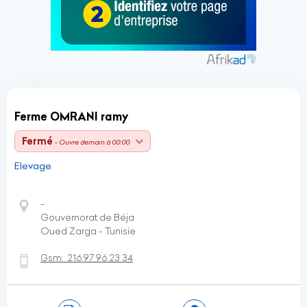
Ferme OMRANI ramy
Fermé
- Ouvre demain à 00:00
Elevage
-
Gouvernorat de Béja
Oued Zarga - Tunisie
Gsm:
216 97 96 23 34