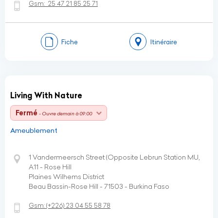
Gsm:
25 47 21 85 25 71
Fiche
Itinéraire
Living With Nature
Fermé
- Ouvre demain à 09:00
Ameublement
1 Vandermeersch Street (Opposite Lebrun Station MU,
A11 - Rose Hill
Plaines Wilhems District
Beau Bassin-Rose Hill - 71503 - Burkina Faso
Gsm:
(+226)
23 04 55 58 78