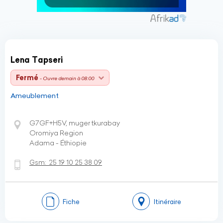
Lena Tapseri
Fermé
- Ouvre demain à 08:00
Ameublement
G7GF+H5V, muger tkurabay
Oromiya Region
Adama - Éthiopie
Gsm:
25 19 10 25 38 09
Fiche
Itinéraire