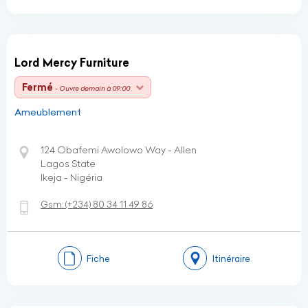
Lord Mercy Furniture
Fermé
- Ouvre demain à 09:00
Ameublement
124 Obafemi Awolowo Way - Allen
Lagos State
Ikeja - Nigéria
Gsm:
(+234)
80 34 11 49 86
Fiche
Itinéraire