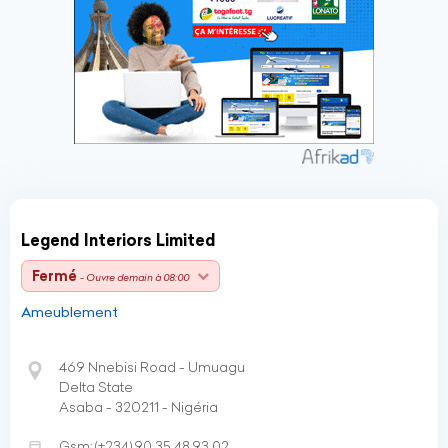
Legend Interiors Limited
Fermé
- Ouvre demain à 08:00
Ameublement
469 Nnebisi Road - Umuagu
Delta State
Asaba - 320211 - Nigéria
Gsm:
(+234)
90 35 48 93 02