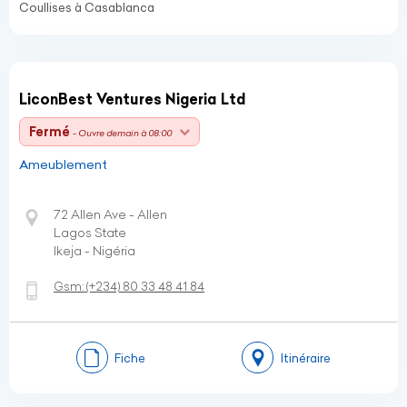
Coullises à Casablanca
LiconBest Ventures Nigeria Ltd
Fermé
- Ouvre demain à 08:00
Ameublement
72 Allen Ave - Allen
Lagos State
Ikeja - Nigéria
Gsm:
(+234)
80 33 48 41 84
Fiche
Itinéraire