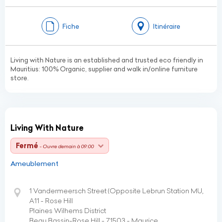
Fiche
Itinéraire
Living with Nature is an established and trusted eco friendly in
Mauritius: 100% Organic, supplier and walk in/online furniture
store.
Living With Nature
Fermé
- Ouvre demain à 09:00
Ameublement
1 Vandermeersch Street (Opposite Lebrun Station MU,
A11 - Rose Hill
Plaines Wilhems District
Beau Bassin-Rose Hill - 71503 - Maurice