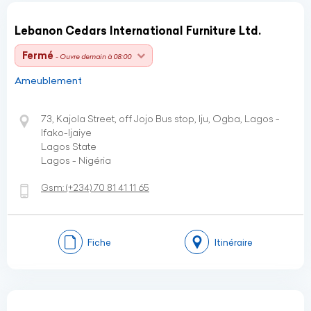
Lebanon Cedars International Furniture Ltd.
Fermé
- Ouvre demain à 08:00
Ameublement
73, Kajola Street, off Jojo Bus stop, Iju, Ogba, Lagos -
Ifako-Ijaiye
Lagos State
Lagos - Nigéria
Gsm:
(+234)
70 81 41 11 65
Fiche
Itinéraire