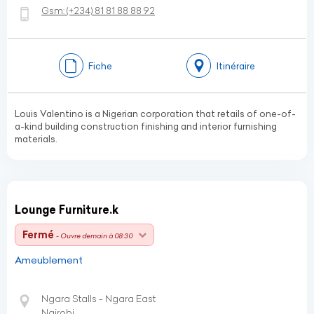
Gsm:
(+234)
81 81 88 88 92
Fiche
Itinéraire
Louis Valentino is a Nigerian corporation that retails of one-of-
a-kind building construction finishing and interior furnishing
materials.
Lounge Furniture.k
Fermé
- Ouvre demain à 08:30
Ameublement
Ngara Stalls - Ngara East
Nairobi