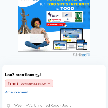
Lou7 creations لوح
Fermé
- Ouvre demain à 09:00
Ameublement
W55H+VV3, Unnamed Road - Jaafar