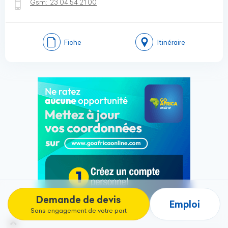
Gsm:
23 04 54 21 00
Fiche
Itinéraire
Demande de devis
Emploi
Sans engagement de votre part