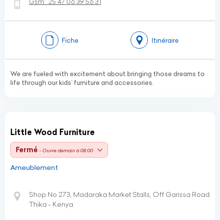
Gsm:
25 47 06 39 56 31
Fiche
Itinéraire
We are fueled with excitement about bringing those dreams to
life through our kids’ furniture and accessories.
Little Wood Furniture
Fermé
- Ouvre demain à 08:00
Ameublement
Shop No 273, Madaraka Market Stalls, Off Garissa Road
Thika - Kenya