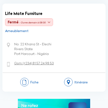
Life Mate Furniture
Fermé
- Ouvre demain à 08:00
Ameublement
No. 22 Khana St - Elechi
Rivers State
Port Harcourt - Nigéria
Gsm:
(+234)
81 57 24 98 53
Fiche
Itinéraire