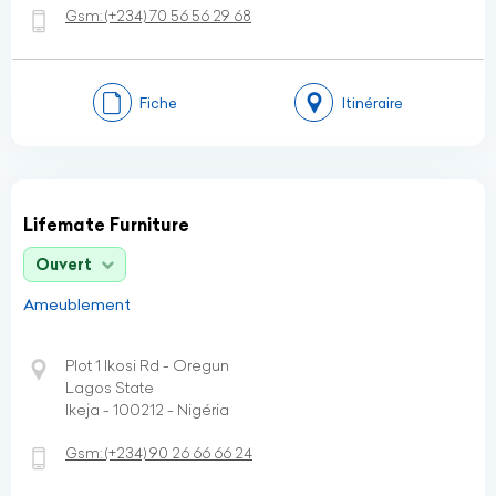
Gsm:
(+234)
70 56 56 29 68
Fiche
Itinéraire
Lifemate Furniture
Ouvert
Ameublement
Plot 1 Ikosi Rd - Oregun
Lagos State
Ikeja - 100212 - Nigéria
Gsm:
(+234)
90 26 66 66 24