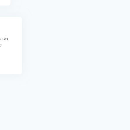
c de
e