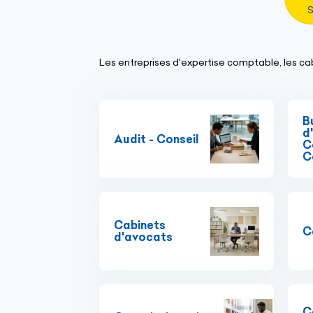
S
Les entreprises d'expertise comptable, les cabi
B
d
Audit - Conseil
C
C
Cabinets
C
d'avocats
C