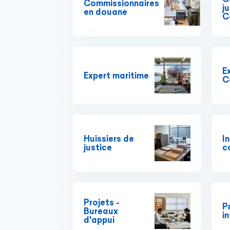
Commissionnaires
ju
en douane
C
E
Expert maritime
C
Huissiers de
I
justice
c
Projets -
P
Bureaux
i
d'appui