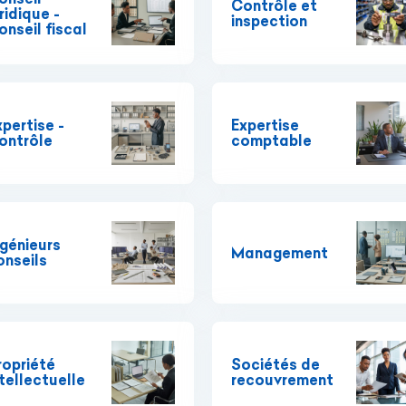
Contrôle et
ridique -
inspection
onseil fiscal
xpertise -
Expertise
ontrôle
comptable
ngénieurs
Management
onseils
ropriété
Sociétés de
ntellectuelle
recouvrement