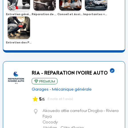
Entretien générale de Véhicule
Réparation de Véhicule
Conseil et Assistance
Importantes vérifications pour la sécurité
Entretien des Pneus
RIA - REPARATION IVOIRE AUTO
PREMIUM
Garages - Mécanique générale
5
(1 note et 1 avis)
/5
Akouedo attie carrefour Drogba - Riviera
Faya
Cocody
Abidjan - Côte d’Ivoire