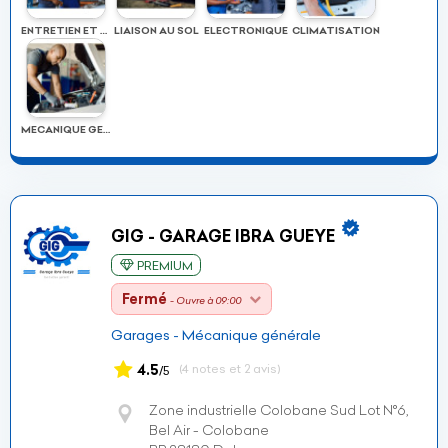
ENTRETIEN ET REVISION
LIAISON AU SOL
ELECTRONIQUE
CLIMATISATION
MECANIQUE GENERALE
GIG - GARAGE IBRA GUEYE
PREMIUM
Fermé
- Ouvre à 09:00
Garages - Mécanique générale
4.5
(4 notes et 2 avis)
/5
Zone industrielle Colobane Sud Lot N°6,
Bel Air - Colobane