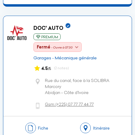
DOC' AUTO
PREMIUM
Fermé
- Ouvre à 07:30
Garages - Mécanique générale
4.5
(2 notes)
/5
Rue du canal, face à la SOLIBRA
Marcory
Abidjan - Côte d’Ivoire
Gsm:
(+225)
07 77 77 44 77
Fiche
Itinéraire