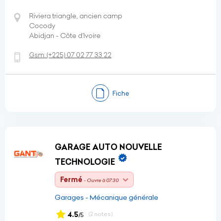
Riviera triangle, ancien camp
Cocody
Abidjan - Côte d’Ivoire
Gsm:
(+225)
07 02 77 33 22
Fiche
GARAGE AUTO NOUVELLE
TECHNOLOGIE
Fermé
- Ouvre à 07:30
Garages - Mécanique générale
4.5
(2 notes)
/5