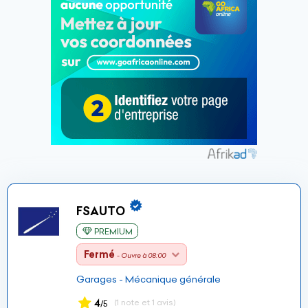
FSAUTO
PREMIUM
Fermé
- Ouvre à 08:00
Garages - Mécanique générale
4
(1 note et 1 avis)
/5