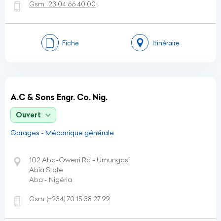
Gsm:
23 04 66 40 00
Fiche
Itinéraire
A.C & Sons Engr. Co. Nig.
Ouvert
Garages - Mécanique générale
102 Aba-Owerri Rd - Umungasi
Abia State
Aba - Nigéria
Gsm:
(+234)
70 15 38 27 99