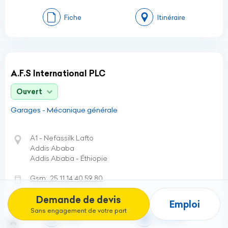
Fiche
Itinéraire
A.F.S International PLC
Ouvert
Garages - Mécanique générale
A1 - Nefassilk Lafto
Addis Ababa
Addis Ababa - Éthiopie
Gsm:
25 11 14 40 59 80
Demande de devis
Emploi
Sans engagement de votre part
Fiche
Itinéraire