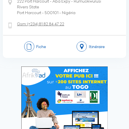
222 Port Harcourt - Aba Expy - Rumuokwurusi
Rivers State
Port Harcourt - 500101 - Nigéria
Gsm:
(+234)
81 82 84 47 22
Fiche
Itinéraire