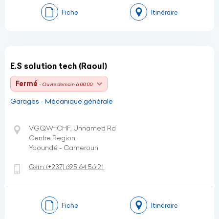
Fiche
Itinéraire
E.S solution tech (Raoul)
Fermé
- Ouvre demain à 00:00
Garages - Mécanique générale
VGQW+CHF, Unnamed Rd
Centre Region
Yaoundé - Cameroun
Gsm:
(+237)
695 64 56 21
Fiche
Itinéraire