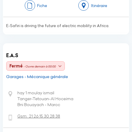
Fiche
Itinéraire
E-Safiri is driving the future of electric mobility in Africa.
E.A.S
Fermé
- Ouvre demain à 00:00
Garages - Mécanique générale
hay 1 moulay ismail
Tanger-Tetouan-Al Hoceima
Bni Bouayach - Maroc
Gsm:
21 26 15 30 28 38