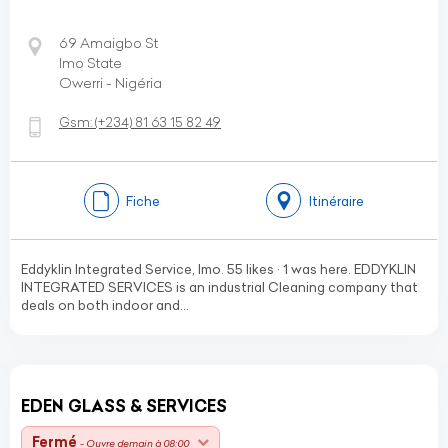
69 Amaigbo St
Imo State
Owerri - Nigéria
Gsm:
(+234)
81 63 15 82 49
Fiche
Itinéraire
Eddyklin Integrated Service, Imo. 55 likes · 1 was here. EDDYKLIN
INTEGRATED SERVICES is an industrial Cleaning company that
deals on both indoor and...
EDEN GLASS & SERVICES
Fermé
- Ouvre demain à 08:00