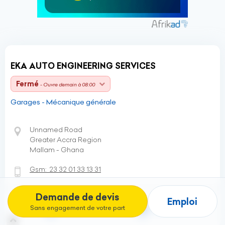
EKA AUTO ENGINEERING SERVICES
Fermé
- Ouvre demain à 08:00
Garages - Mécanique générale
Unnamed Road
Greater Accra Region
Mallam - Ghana
Gsm:
23 32 01 33 13 31
Demande de devis
Emploi
Sans engagement de votre part
Fiche
Itinéraire