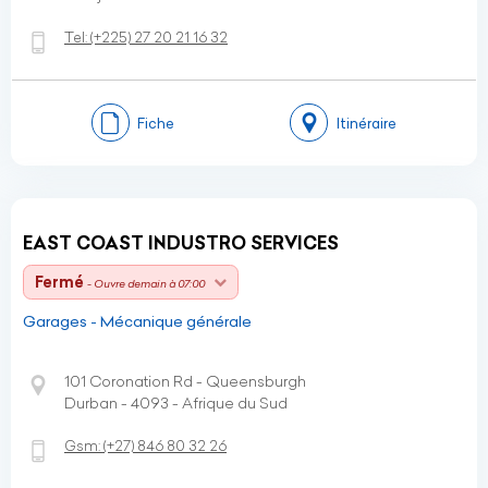
Tel:
(+225)
27 20 21 16 32
Fiche
Itinéraire
EAST COAST INDUSTRO SERVICES
Fermé
- Ouvre demain à 07:00
Garages - Mécanique générale
101 Coronation Rd - Queensburgh
Durban - 4093 - Afrique du Sud
Gsm:
(+27)
846 80 32 26