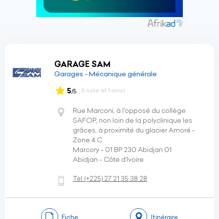
GARAGE SAM
Garages - Mécanique générale
5
(1 note et 1 avis)
/5
Rue Marconi, à l’opposé du collège
SAFOP, non loin de la polyclinique les
grâces, à proximité du glacier Amoré -
Zone 4 C
Marcory - 01 BP 230 Abidjan 01
Abidjan - Côte d’Ivoire
Tel:
(+225)
27 21 35 38 28
Fiche
Itinéraire