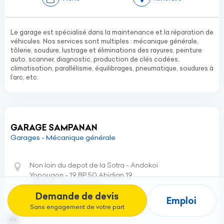
Le garage est spécialisé dans la maintenance et la réparation de
véhicules. Nos services sont multiples : mécanique générale,
tôlerie, soudure, lustrage et éliminations des rayures, peinture
auto, scanner, diagnostic, production de clés codées,
climatisation, parallélisme, équilibrages, pneumatique, soudures à
l’arc, etc.
GARAGE SAMPANAN
Garages - Mécanique générale
Non loin du depot de la Sotra - Andokoi
Yopougon - 19 BP 50 Abidjan 19
Abidjan - Côte d’Ivoire
Demande de devis
Emploi
Gsm:
(+225)
07 07 34 39 35
Sans engagement de votre part