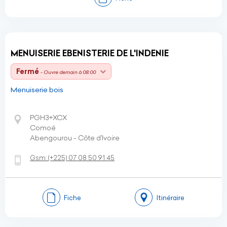
MENUISERIE EBENISTERIE DE L'INDENIE
Fermé
- Ouvre demain à 08:00
Menuiserie bois
PGH3+XCX
Comoé
Abengourou - Côte d’Ivoire
Gsm:
(+225)
07 08 50 91 45
Fiche
Itinéraire