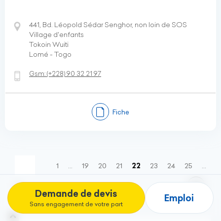
441, Bd. Léopold Sédar Senghor, non loin de SOS
Village d'enfants
Tokoin Wuiti
Lomé - Togo
Gsm:
(+228)
90 32 21 97
Fiche
(current)
1
…
19
20
21
22
23
24
25
…
36
Demande de devis
Emploi
Sans engagement de votre part