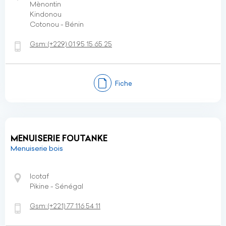
Mènontin
Kindonou
Cotonou - Bénin
Gsm:
(+229)
01 95 15 65 25
Fiche
MENUISERIE FOUTANKE
Menuiserie bois
Icotaf
Pikine - Sénégal
Gsm:
(+221)
77 116 54 11