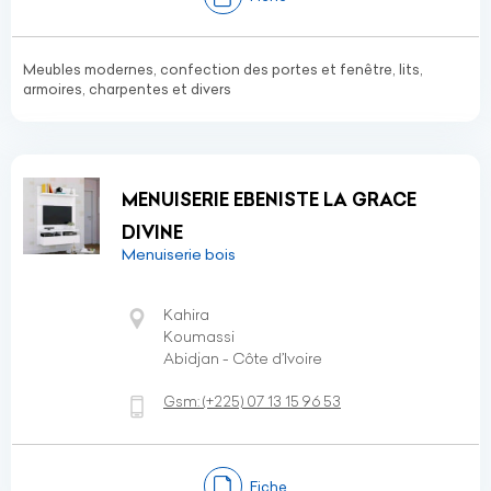
Meubles modernes, confection des portes et fenêtre, lits,
armoires, charpentes et divers
MENUISERIE EBENISTE LA GRACE
DIVINE
Menuiserie bois
Kahira
Koumassi
Abidjan - Côte d’Ivoire
Gsm:
(+225)
07 13 15 96 53
Fiche