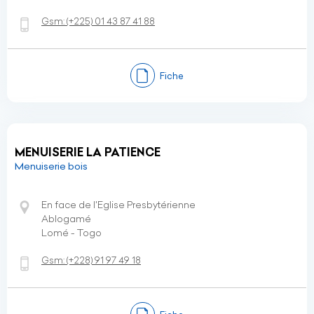
Gsm:
(+225)
01 43 87 41 88
Fiche
MENUISERIE LA PATIENCE
Menuiserie bois
En face de l'Eglise Presbytérienne
Ablogamé
Lomé - Togo
Gsm:
(+228)
91 97 49 18