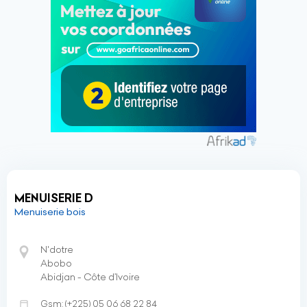
MENUISERIE D
Menuiserie bois
N'dotre
Abobo
Abidjan - Côte d’Ivoire
Gsm:
(+225)
05 06 68 22 84