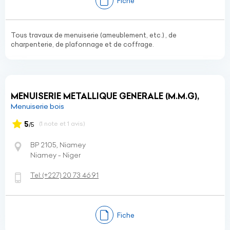
Fiche
Tous travaux de menuiserie (ameublement, etc.) , de
charpenterie, de plafonnage et de coffrage.
MENUISERIE METALLIQUE GENERALE (M.M.G),
Menuiserie bois
5
(1 note et 1 avis)
/5
BP 2105, Niamey
Niamey - Niger
Tel:
(+227)
20 73 46 91
Fiche