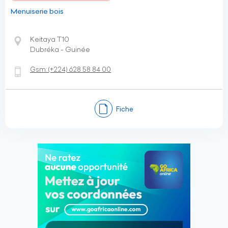
Menuiserie bois
Keitaya T10
Dubréka - Guinée
Gsm:
(+224)
628 58 84 00
Fiche