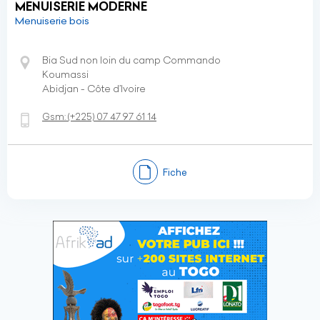
MENUISERIE MODERNE
Menuiserie bois
Bia Sud non loin du camp Commando
Koumassi
Abidjan - Côte d’Ivoire
Gsm:
(+225)
07 47 97 61 14
Fiche