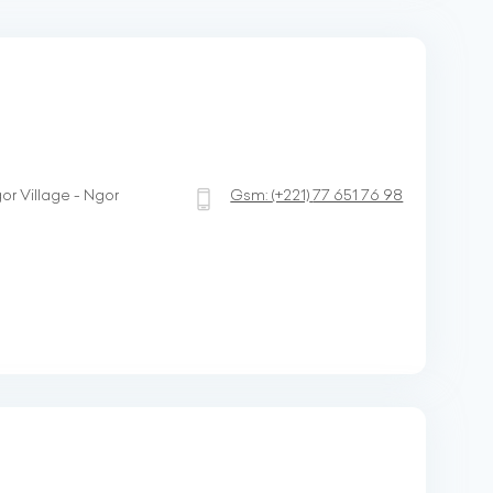
or Village - Ngor
Gsm:
(+221)
77 651 76 98