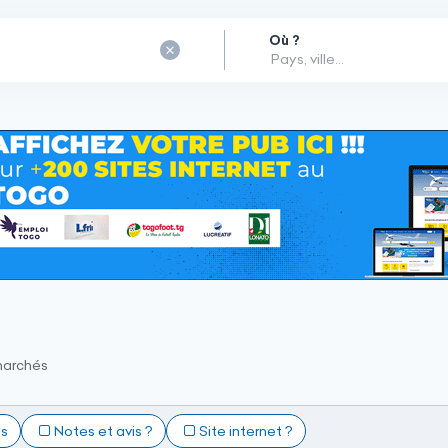
Où ?
archés
ts
Notes et avis ?
Site internet ?