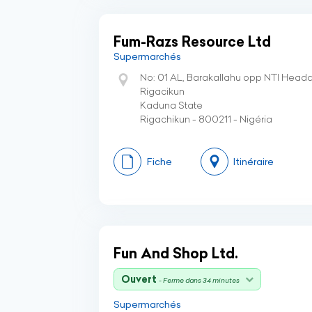
Fum-Razs Resource Ltd
Supermarchés
No: 01 AL, Barakallahu opp NTI Head
Rigacikun
Kaduna State
Rigachikun - 800211 - Nigéria
Fiche
Itinéraire
Fun And Shop Ltd.
Ouvert
- Ferme dans 34 minutes
Supermarchés