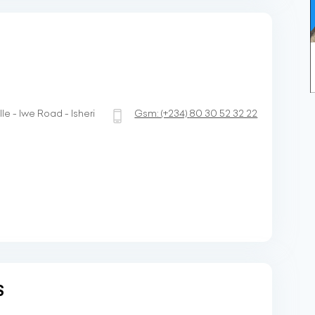
le - Iwe Road - Isheri
Gsm:
(+234)
80 30 52 32 22
S