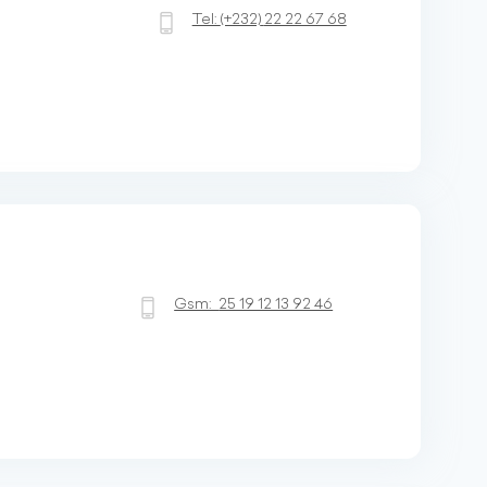
Tel:
(+232)
22 22 67 68
Gsm:
25 19 12 13 92 46