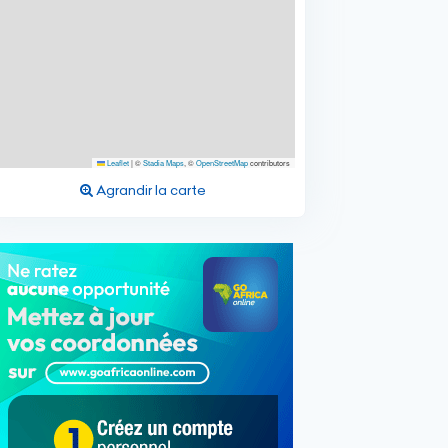
Leaflet
|
©
Stadia Maps
, ©
OpenStreetMap
contributors
Agrandir la carte