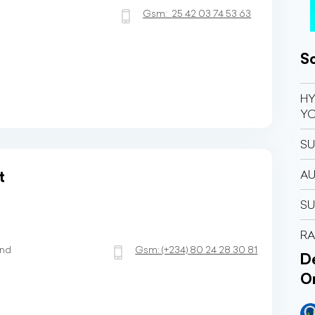
Gsm:
25 42 03 74 53 63
So
HY
Y
SU
A
t
SU
R
and
Gsm:
(+234)
80 24 28 30 81
Dé
O