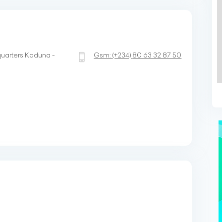
quarters Kaduna -
Gsm:
(+234)
80 63 32 87 50