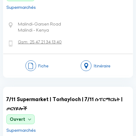
Supermarchés
Malindi-Garsen Road
Malindi - Kenya
Gsm:
25 47 21 34 13 40
Fiche
Itinéraire
7/11 Supermarket | Torhayloch | 7/11 ሱፐርማርኬት |
ጦርሃይሎች
Ouvert
Supermarchés