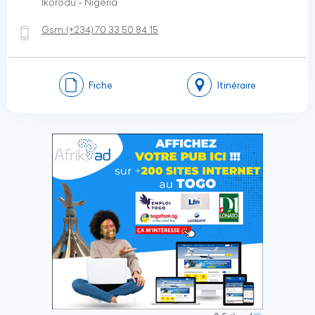
Ikorodu - Nigéria
Gsm:
(+234)
70 33 50 84 15
Fiche
Itinéraire