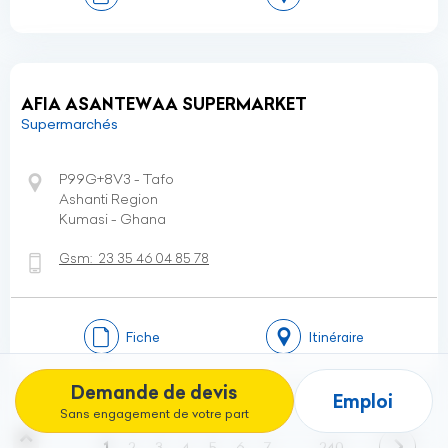
AFIA ASANTEWAA SUPERMARKET
Supermarchés
P99G+8V3 - Tafo
Ashanti Region
Kumasi - Ghana
Gsm:
23 35 46 04 85 78
Fiche
Itinéraire
Demande de devis
Emploi
Sans engagement de votre part
(current)
1
2
3
4
5
6
7
…
240