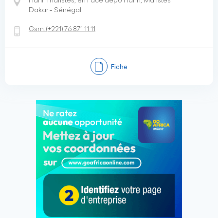
Hann maristes, en Face dépo Hann, Maristes
Dakar - Sénégal
Gsm:
(+221)
76 871 11 11
Fiche