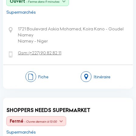
Ouvert
- Ferme dans 9 minutes
Supermarchés
1721 Boulevard Askia Mohamed, Koira Kano - Goudel
Niamey
Niamey - Niger
Gsm:
(+227)
90 82 82 11
Fiche
Itinéraire
SHOPPERS NEEDS SUPERMARKET
Fermé
- Ouvre demain à 13:00
Supermarchés