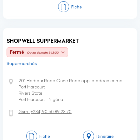
Fiche
SHOPWELL SUPPERMARKET
Fermé
- Ouvre demain à 13:00
Supermarchés
201 Harbour Road Onne Road opp. prodeco camp -
Port Harcourt
Rivers State
Port Harcourt - Nigéria
Gsm:
(+234)
90 60 89 23 70
Fiche
Itinéraire