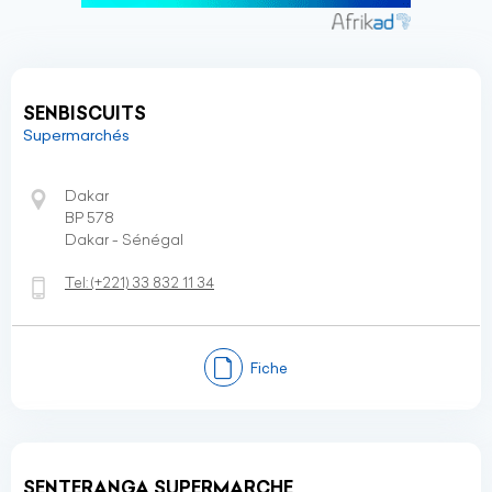
SENBISCUITS
Supermarchés
Dakar
BP 578
Dakar - Sénégal
Tel:
(+221)
33 832 11 34
Fiche
SENTERANGA SUPERMARCHE