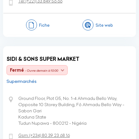
Tel:
(+221)
33 849 56 66
Fiche
Site web
SIDI & SONS SUPER MARKET
Fermé
- Ouvre demain à 10:00
Supermarchés
Ground Floor, Plot G5, No. 1-4 Ahmadu Bello Way,
Opposite 10 Storey Building, F6 Ahmadu Bello Way -
Sabon Gari
Kaduna State
Tudun Nupawa - 800212 - Nigéria
Gsm:
(+234)
80 39 23 68 16