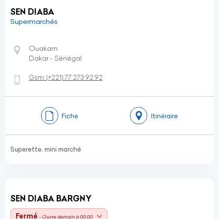
SEN DIABA
Supermarchés
Ouakam
Dakar - Sénégal
Gsm:
(+221)
77 273 92 92
Fiche
Itinéraire
Superette, mini marché
SEN DIABA BARGNY
Fermé
- Ouvre demain à 00:00