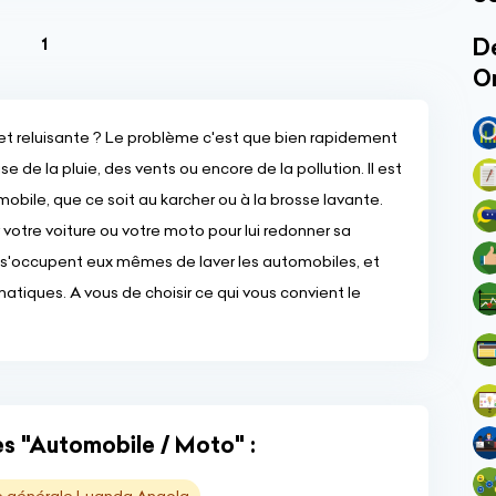
(current)
Dé
1
O
e et reluisante ? Le problème c'est que bien rapidement
e de la pluie, des vents ou encore de la pollution. Il est
obile, que ce soit au karcher ou à la brosse lavante.
otre voiture ou votre moto pour lui redonner sa
ls s'occupent eux mêmes de laver les automobiles, et
atiques. A vous de choisir ce qui vous convient le
es "Automobile / Moto" :