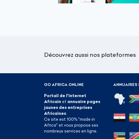
Découvrez aussi nos plateformes
GO AFRICA ONLINE
ANNUAIRES 
Portail de l'internet
Africain
et
annuaire pages
jaunes des entreprises
Africaines
.
Ce site est 100% "made in
Africa" et vous propose ses
nombreux services en ligne.