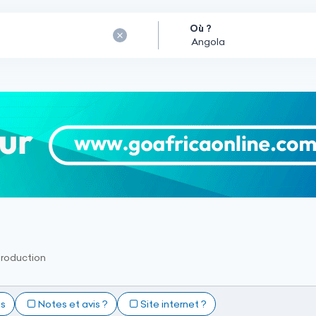
Où ?
production
ts
Notes et avis ?
Site internet ?