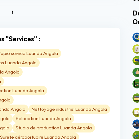
(current)
Dé
1
O
s "Services" :
opie service Luanda Angola
ess Luanda Angola
a Angola
a
fection Luanda Angola
ngola
uanda Angola
Nettoyage industriel Luanda Angola
ngola
Relocation Luanda Angola
gola
Studio de production Luanda Angola
Sûreté aéroportuaire Luanda Angola