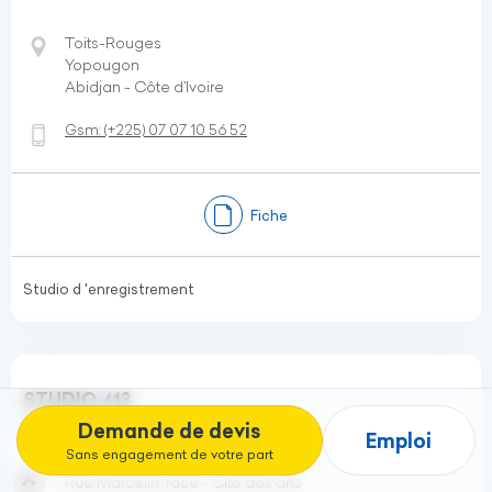
Toits-Rouges
Yopougon
Abidjan - Côte d’Ivoire
Gsm:
(+225)
07 07 10 56 52
Fiche
Studio d 'enregistrement
STUDIO 413
Studio de production
Demande de devis
Emploi
Sans engagement de votre part
Rue Marcelin Yacé - Cité des arts