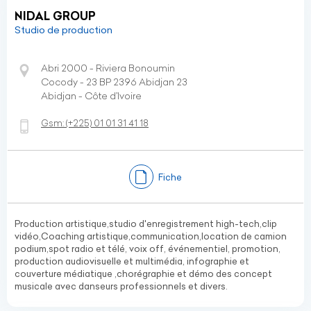
NIDAL GROUP
Studio de production
Abri 2000 - Riviera Bonoumin
Cocody - 23 BP 2396 Abidjan 23
Abidjan - Côte d’Ivoire
Gsm:
(+225)
01 01 31 41 18
Fiche
Production artistique,studio d'enregistrement high-tech,clip
vidéo,Coaching artistique,communication,location de camion
podium,spot radio et télé, voix off, événementiel, promotion,
production audiovisuelle et multimédia, infographie et
couverture médiatique ,chorégraphie et démo des concept
musicale avec danseurs professionnels et divers.