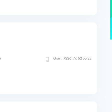
a
Gsm:
(+226)
76 52 55 22