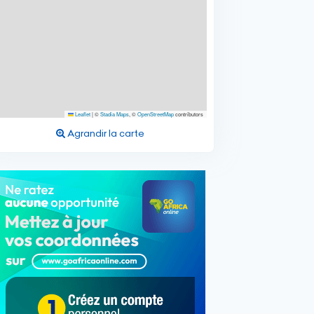
Leaflet
|
©
Stadia Maps
, ©
OpenStreetMap
contributors
Agrandir la carte