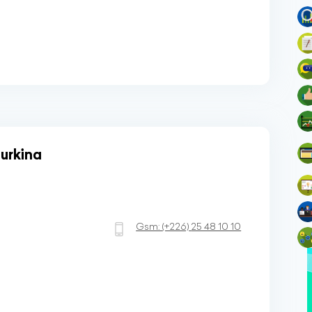
urkina
Gsm:
(+226)
25 48 10 10