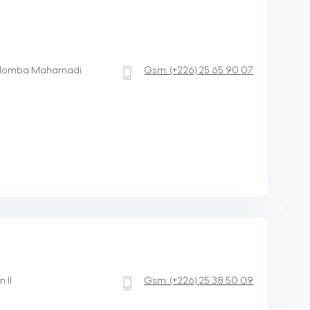
ue Nomba Mahamadi
Gsm:
(+226)
25 65 90 07
 II
Gsm:
(+226)
25 38 50 09