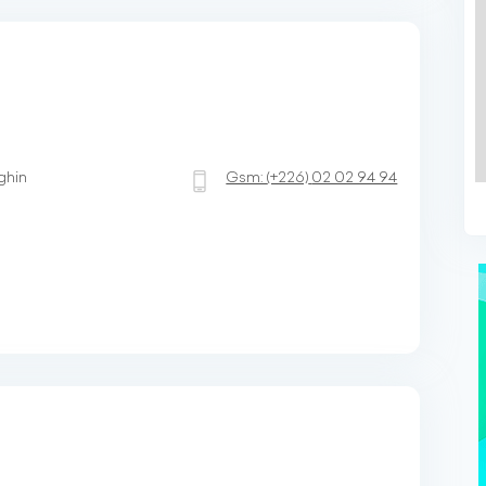
ghin
Gsm:
(+226)
02 02 94 94