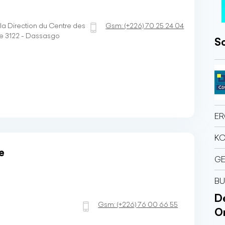
la Direction du Centre des
Gsm:
(+226)
70 25 24 04
e 3122 - Dassasgo
So
ER
KO
e
GE
BU
Dé
Gsm:
(+226)
76 00 66 55
O