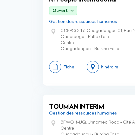
Ouvert
Gestion des ressources humaines
01 (8P) 3 3 1 6 Ouagadougou 01, R
Ouedraogo - Patte d´oie
Centre
Ouagadougou - Burkina Faso
Fiche
Itinéraire
TOUMAN INTERIM
Gestion des ressources humaines
8FWG+MJQ, Unnamed Road - Cité An
Centre
Ouagadougou - Burkina Faso