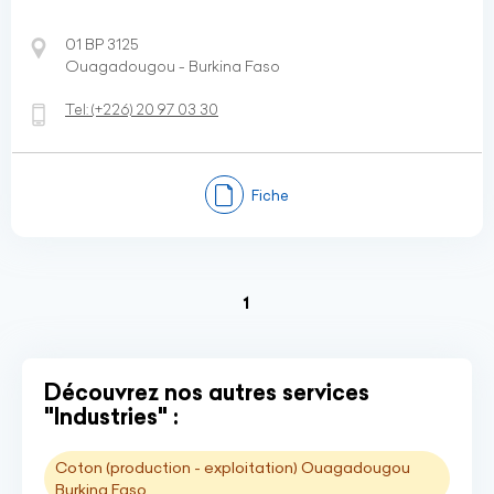
01 BP 3125
Ouagadougou - Burkina Faso
Tel:
(+226)
20 97 03 30
Fiche
(current)
1
Découvrez nos autres services
"Industries" :
Coton (production - exploitation) Ouagadougou
Burkina Faso