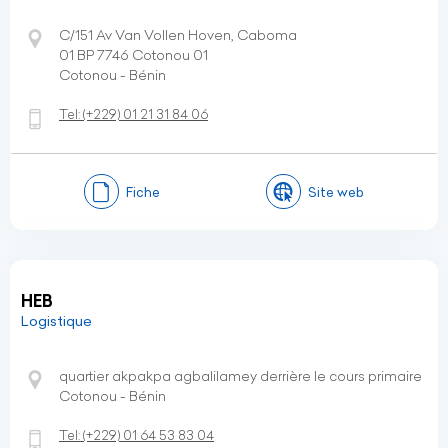
C/151 Av Van Vollen Hoven, Caboma
01 BP 7746 Cotonou 01
Cotonou - Bénin
Tel:
(+229)
01 21 31 84 06
Fiche
Site web
HEB
Logistique
quartier akpakpa agbalilamey derrière le cours primaire
Cotonou - Bénin
Tel:
(+229)
01 64 53 83 04