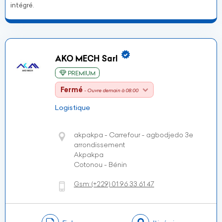
intégré.
AKO MECH Sarl
PREMIUM
Fermé
- Ouvre demain à 08:00
Logistique
akpakpa - Carrefour - agbodjedo 3e
arrondissement
Akpakpa
Cotonou - Bénin
Gsm:
(+229)
01 96 33 61 47