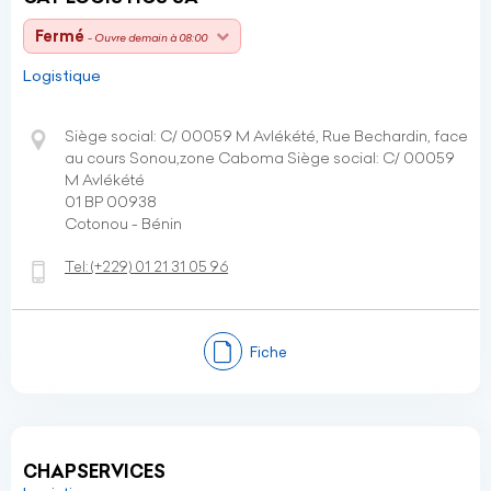
Fermé
- Ouvre demain à 08:00
Logistique
Siège social: C/ 00059 M Avlékété, Rue Bechardin, face
au cours Sonou,zone Caboma Siège social: C/ 00059
M Avlékété
01 BP 00938
Cotonou - Bénin
Tel:
(+229)
01 21 31 05 96
Fiche
CHAPSERVICES