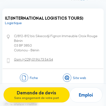
ILT(INTERNATIONAL LOGISTICS TOURS)
Logistique
C/812-812 bis Sikecodji Fignon Immeuble Croix Rouge
Bénin
03 BP 3850
Cotonou - Bénin
Gsm:
(+229)
01 96 73 54 54
Fiche
Site web
Demande de devis
Emploi
Sans engagement de votre part
JTL SOLUTIONS