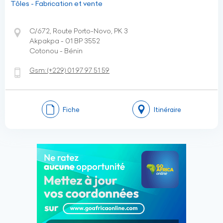
Tôles - Fabrication et vente
C/672, Route Porto-Novo, PK 3
Akpakpa - 01 BP 3552
Cotonou - Bénin
Gsm:
(+229)
01 97 97 51 59
Fiche
Itinéraire