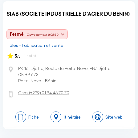
SIAB (SOCIETE INDUSTRIELLE D'ACIER DU BENIN)
Fermé
- Ouvre demain à 08:30
Tôles - Fabrication et vente
5
(1 note)
/5
PK 16, Djèffa, Route de Porto-Novo, PN/ Djèffa
05 BP 673
Porto-Novo - Bénin
Gsm:
(+229)
01 94 46 70 70
Fiche
Itinéraire
Site web