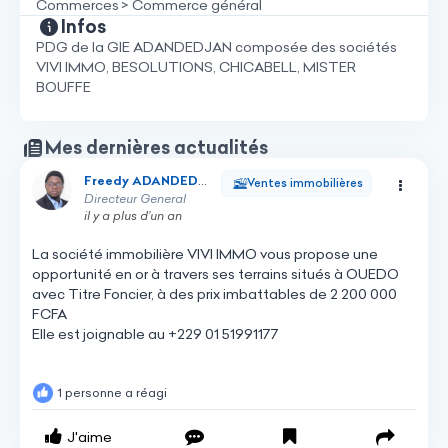
Commerces > Commerce général
Infos
PDG de la GIE ADANDEDJAN composée des sociétés
VIVI IMMO, BESOLUTIONS, CHICABELL, MISTER
BOUFFE
Mes dernières actualités
Freedy ADANDEDJAN
Freedy ADANDEDJAN
Ventes immobilières
Directeur General
il y a plus d’un an
La
société
immobilière
VIVI
IMMO
vous
propose
une
opportunité
en
or
à
travers
ses
terrains
situés
à
OUEDO
avec
Titre
Foncier,
à
des
prix
imbattables
de
2
200
000
FCFA
Elle
est
joignable
au
+229
01
51991177
1 personne a réagi
J'aime