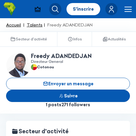
S'inscrire
Pack visibilité
Rechercher
Me
Accueil
Talents
Freedy ADANDEDJAN
Secteur d'activité
Infos
Actualités
Freedy ADANDEDJAN
Directeur General
Cotonou
Envoyer un message
Suivre
1 posts
271 followers
Secteur d'activité