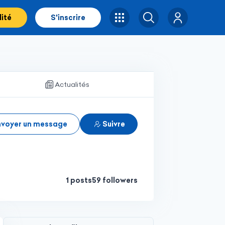
lité
S'inscrire
Rechercher
Actualités
nvoyer un message
Suivre
1 posts
59 followers