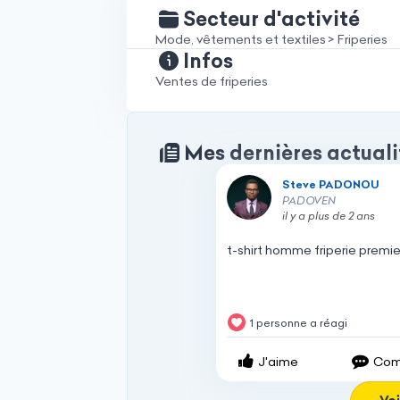
Secteur d'activité
Mode, vêtements et textiles > Friperies
Infos
Ventes de friperies
Mes dernières actuali
Steve PADONOU
Steve PADONOU
PADOVEN
il y a plus de 2 ans
t-shirt
homme
friperie
premie
1 personne a réagi
J'aime
Com