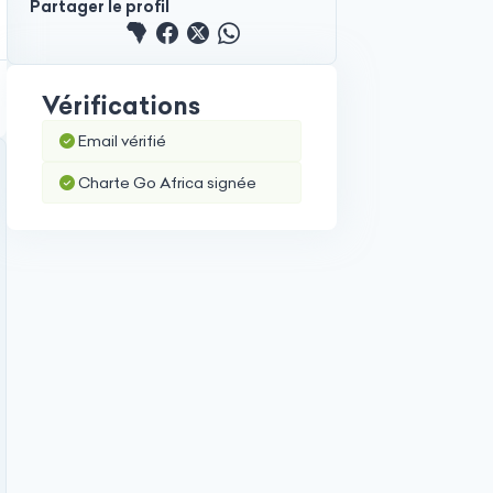
Partager le profil
Partager le profile sur GAO
Partager le profile sur GAO
Partager le profile sur X/T
Partager le profile su
Vérifications
Email vérifié
Charte Go Africa signée