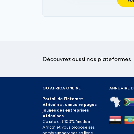
Voi
Découvrez aussi nos plateformes
GO AFRICA ONLINE
ANNUAIRE D
Portail de l'internet
Africain
et
annuaire pages
jaunes des entreprises
Africaines
Ce site est 100% "made in
Africa" et vous propose ses
nombreux services en ligne.