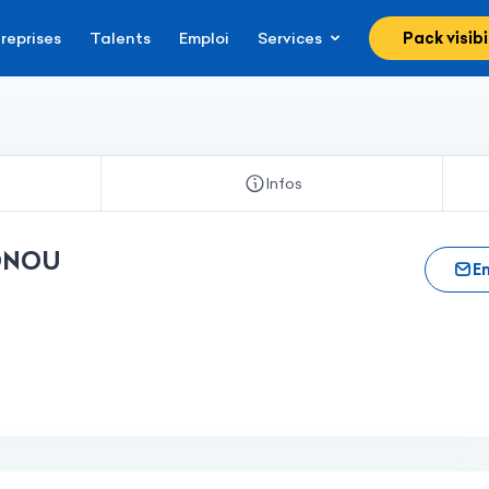
reprises
Talents
Emploi
Services
Pack visibi
Infos
ONOU
E