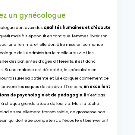
hez un gynécologue
ologue doit avoir des
qualités humaines et d'écoute
uérir mais à s’épanouir en tant que femmes. livrer son
e pour une femme, et elle doit être mise en confiance
ologue de lui administrer le meilleur suivi et les
seiller des patientes d’âges différents, il est donc
s. Si une maladie est détectée, le spécialiste en
our rassurer sa patiente et lui expliquer calmement ce
prévenir les risques de récidive. D’ailleurs,
un excellent
ions de psychologie et de pédagogie
. Il n’est pas
à chaque grande étape de leur vie. Mais la tâche
aladie sexuellement transmissible, de grossesse non
cin qui doit être compétent, à l'écoute et bienveillant