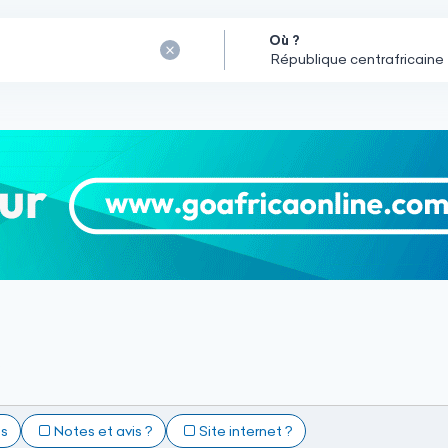
Où ?
e
ts
Notes et avis ?
Site internet ?