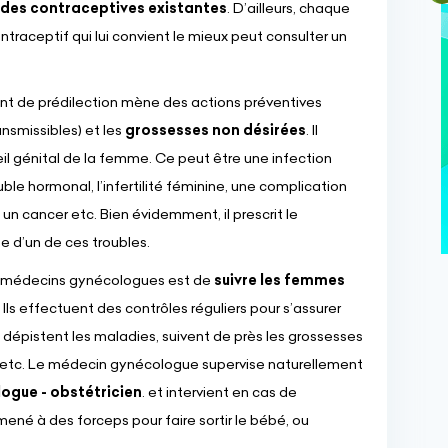
es contraceptives existantes
. D’ailleurs, chaque
raceptif qui lui convient le mieux peut consulter un
ent de prédilection mène des actions préventives
nsmissibles) et les
grossesses non désirées
. Il
il génital de la femme. Ce peut être une infection
ble hormonal, l’infertilité féminine, une complication
n cancer etc. Bien évidemment, il prescrit le
e d’un de ces troubles.
des médecins gynécologues est de
suivre les femmes
. Ils effectuent des contrôles réguliers pour s’assurer
dépistent les maladies, suivent de près les grossesses
s, etc. Le médecin gynécologue supervise naturellement
ogue - obstétricien
. et intervient en cas de
amené à des forceps pour faire sortir le bébé, ou