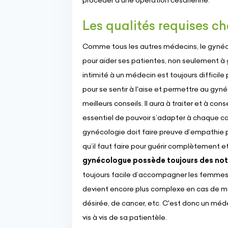
procéder à une opération césarienne.
Les qualités requises c
Comme tous les autres médecins, le gynéc
pour aider ses patientes, non seulement à g
intimité à un médecin est toujours difficil
pour se sentir à l'aise et permettre au gynéc
meilleurs conseils. Il aura à traiter et à con
essentiel de pouvoir s’adapter à chaque ca
gynécologie doit faire preuve d’empathie p
qu’il faut faire pour guérir complètement et 
gynécologue possède toujours des not
toujours facile d’accompagner les femmes 
devient encore plus complexe en cas de m
désirée, de cancer, etc. C'est donc un méde
vis à vis de sa patientèle.