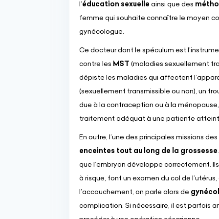
l’
éducation sexuelle
ainsi que des
méthod
femme qui souhaite connaître le moyen cont
gynécologue.
Ce docteur dont le spéculum est l’instrum
contre les
MST
(maladies sexuellement tra
dépiste les maladies qui affectent l’appare
(sexuellement transmissible ou non), un trou
due à la contraception ou à la ménopause, u
traitement adéquat à une patiente atteint
En outre, l’une des principales missions 
enceintes tout au long de la grossesse
que l’embryon développe correctement. Ils 
à risque, font un examen du col de l’utéru
l’accouchement, on parle alors de
gynécol
complication. Si nécessaire, il est parfois 