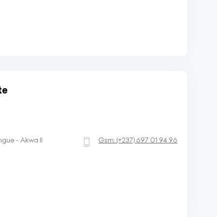
te
gue - Akwa II
Gsm:
(+237)
697 01 94 96