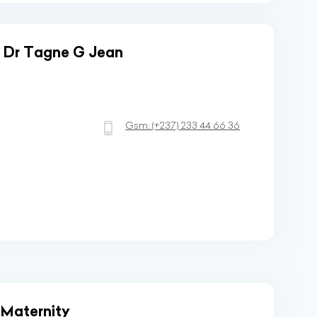
e Dr Tagne G Jean
Gsm:
(+237)
233 44 66 36
 Maternity