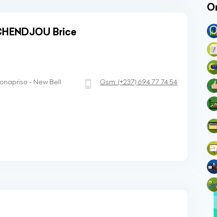
O
 CHENDJOU Brice
napriso - New Bell
Gsm:
(+237)
694 77 74 54