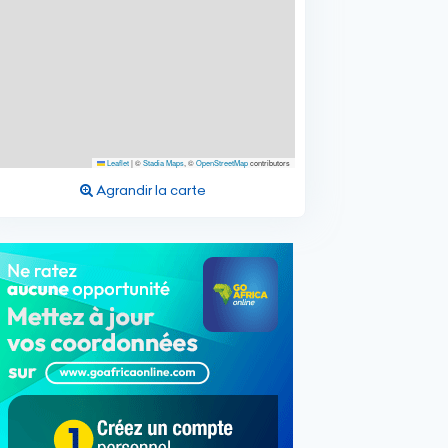
Leaflet
|
©
Stadia Maps
, ©
OpenStreetMap
contributors
Agrandir la carte