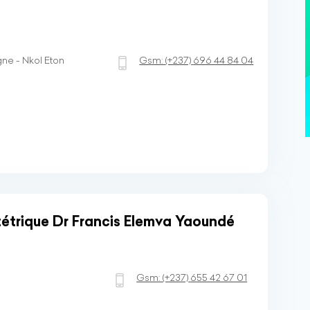
e - Nkol Eton
Gsm:
(+237)
696 44 84 04
étrique Dr Francis Elemva Yaoundé
Gsm:
(+237)
655 42 67 01