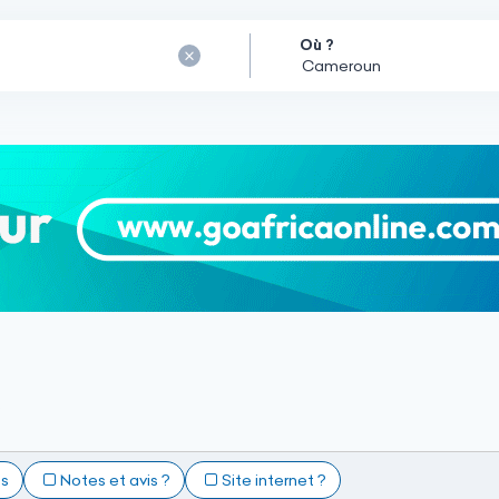
Où ?
e
ts
Notes et avis ?
Site internet ?