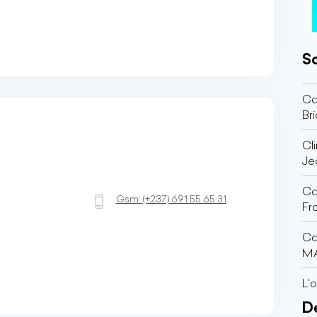
So
Ca
Br
Cl
Je
Ca
Gsm:
(+237)
691 55 65 31
Fr
Ca
MA
L'
Dé