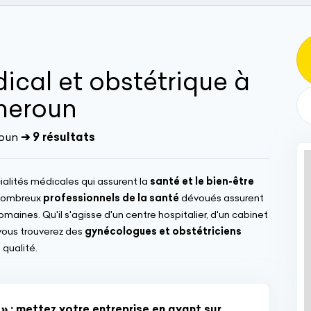
cal et obstétrique à
meroun
oun
➔ 9 résultats
ialités médicales qui assurent la
santé et le bien-être
 nombreux
professionnels de la santé
dévoués assurent
nes. Qu'il s'agisse d'un centre hospitalier, d'un cabinet
vous trouverez des
gynécologues et obstétriciens
 qualité.
» : mettez votre entreprise en avant sur