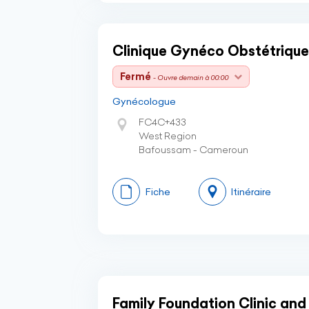
Clinique Gynéco Obstétriqu
Fermé
- Ouvre demain à 00:00
Gynécologue
FC4C+433
West Region
Bafoussam - Cameroun
Fiche
Itinéraire
Family Foundation Clinic and