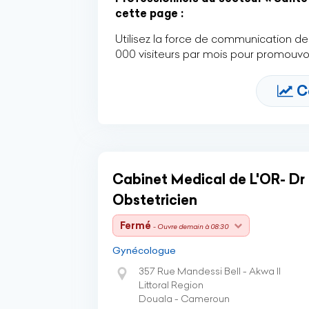
cette page :
Utilisez la force de communication de 
000 visiteurs par mois pour promouvoi
C
Cabinet Medical de L'OR- D
Obstetricien
Fermé
- Ouvre demain à 08:30
Gynécologue
357 Rue Mandessi Bell - Akwa II
Littoral Region
Douala - Cameroun