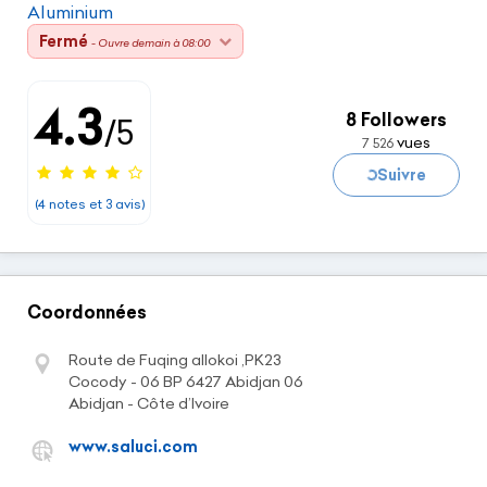
Aluminium
Fermé
- Ouvre demain à 08:00
4.3
8 Followers
/5
vues
7 526
Chargement...
Suivre
(4 notes et 3 avis)
Coordonnées
Route de Fuqing allokoi ,PK23
Cocody - 06 BP 6427 Abidjan 06
Abidjan - Côte d’Ivoire
www.saluci.com