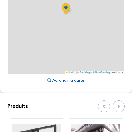
Leaflet
|
©
Stadia Maps
, ©
OpenStreetMap
contributors
Agrandir la carte
Produits
Précedent
Suivan