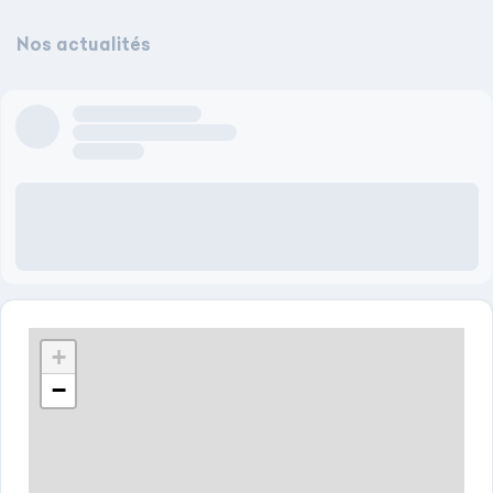
Nos actualités
Author name here
Author title will come here
3 days ago
Lorem ipsum dolor sit amet, consectetur adipiscing elit, sed do
eiusmod tempor incididunt ut labore et dolore magna aliqua.
Vel facilisis volutpat est velit egestas. Faucibus nisl tincidunt
eget nullam non. Eu non diam phasellus vestibulum lorem.
+
−