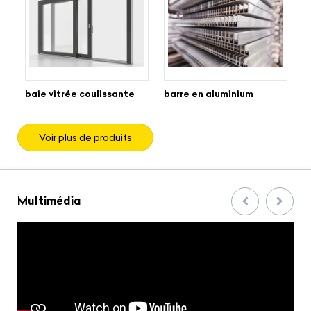
baie vitrée coulissante
barre en aluminium
G
Voir plus de produits
Multimédia
Précedent
Suivan