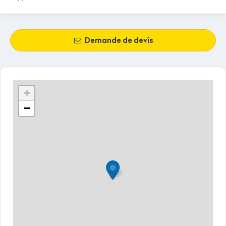
Demande de devis
+
−