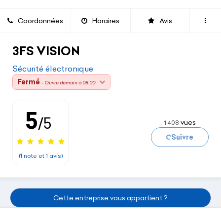
Coordonnées
Horaires
Avis
3FS VISION
Sécurité électronique
Fermé
- Ouvre demain à 08:00
5
/5
vues
1 408
Chargement...
Suivre
(1 note et 1 avis)
Cette entreprise vous appartient ?